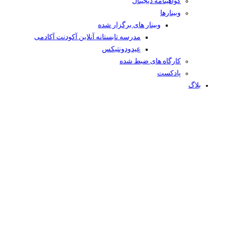
گواهینامه دیجیتال
وبینار‌ها
وبینار های برگزار شده
مدرسه تابستانه آنلاین آکودنت آکادمی
عیدودونتیکس
کارگاه های ضبط شده
پادکست
بلاگ