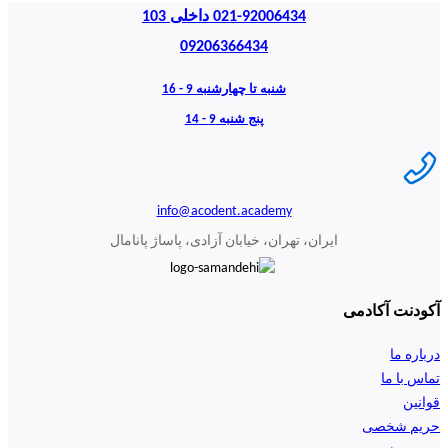
021-92006434 داخلی 103
09206366434
شنبه تا چهارشنبه 9 - 16
پنج شنبه 9 - 14
info@acodent.academy
ایران، تهران، خیابان آزادی، پاساژ پانامال
آکودنت آکادمی
درباره ما
تماس با ما
قوانین
حریم شخصی