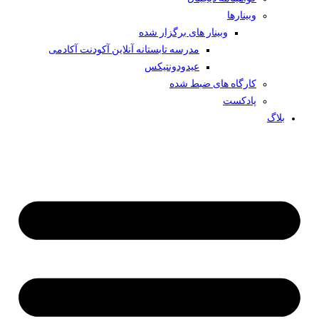
وبینار‌ها
وبینار های برگزار شده
مدرسه تابستانه آنلاین آکودنت آکادمی
عیدودونتیکس
کارگاه های ضبط شده
پادکست
بلاگ