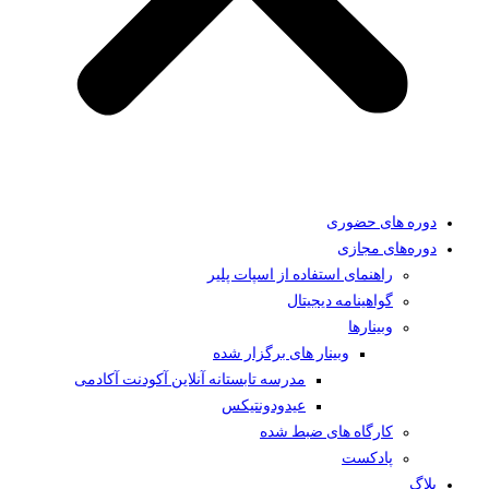
دوره های حضوری
دوره‌های مجازی
راهنمای استفاده از اسپات پلیر
گواهینامه دیجیتال
وبینار‌ها
وبینار های برگزار شده
مدرسه تابستانه آنلاین آکودنت آکادمی
عیدودونتیکس
کارگاه های ضبط شده
پادکست
بلاگ