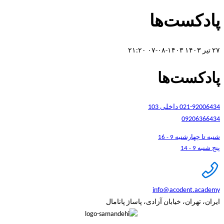
پادکست‌ها
۲۷ تیر ۱۴۰۳
۱۴۰۳-۰۸-۰۷ ۲۱:۲۰
پادکست‌ها
021-92006434 داخلی 103
09206366434
شنبه تا چهارشنبه 9 - 16
پنج شنبه 9 - 14
info@acodent.academy
ایران، تهران، خیابان آزادی، پاساژ پانامال