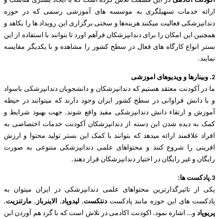
آکودنت اکادمی
در این قسمت تلاش کرده است که با ایجاد بستری مناسب و
ارائه خدمات تسهیلگری به موسسه های آموزشی رسمی که در حوزه
دندانپزشکی فعالیت میکنند هزینه‌ها و سختی برگزاری این رویداد ها را بکاهد و
همچنین این امکان را برای دندانپزشکان فرآهم اورد تا بتوانند با استفاده از این
بستر انواع کارگاه های فعال در سطح کشور را مشاهده و با یکدیگر مقایسه
نمایند.
2. وبینارها و ویدیوهای اموزشی
ما در آکودنت معتقد هستیم که دندانپزشکان و دانشجویان دندانپزشکی باسواد
و با دانش فراوانی در سطح کشور ایران وجود دارند که میتوانند در حیطه
آموزش و ارتقاء دانش دندانپزشکی مفید واقع شوند. جهت بهبود شرایط و
کمک به دیده شدن این دسته از دندانپزشکان آکودنت خدمات اختصاصی به
افراد علاقمند ارائه میدهد که بتوانند با کمک این بستر تولید محتوا و ارزش
افرینی را شروع کنند و محتواهای علمی دندانپزشکی متنوعی به صورت
رایگان و غیر رایگان در اختیار دندانپزشکان قرار دهند.
3.پادکست ها:
یکی از تاثیرگذارترین محتواهای علمی دندانپزشکی در ایران میتوان به
پادکست های این حوزه مانند پادکست
دنتکست
,
لیدوپاد
,
الاینرباز
,
مارتنزیت
,
پریوپاد
و… اشاره نمود. اکودنت اکادمی در تلاش است که با گرد هم آوردن این