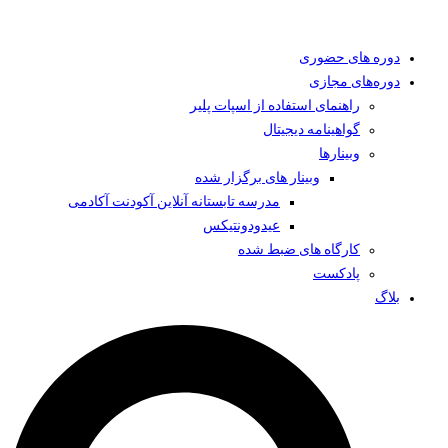
دوره های حضوری
دوره‌های مجازی
راهنمای استفاده از اسپات پلیر
گواهینامه دیجیتال
وبینار‌ها
وبینار های برگزار شده
مدرسه تابستانه آنلاین آکودنت آکادمی
عیدودونتیکس
کارگاه های ضبط شده
پادکست
بلاگ