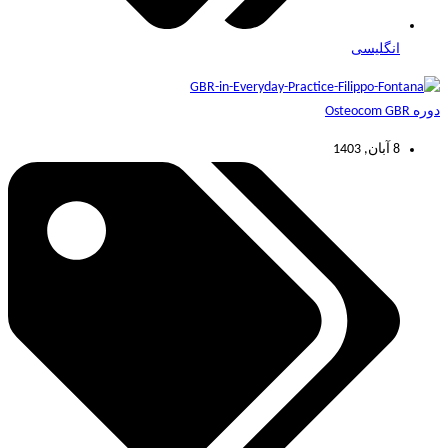
انگلیسی
دوره Osteocom GBR
8 آبان, 1403