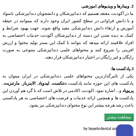
2. وبینارها و ویدیوهای اموزشی
ما در آکودنت معتقد هستیم که دندانپزشکان و دانشجویان دندانپزشکی باسواد
و با دانش فراوانی در سطح کشور ایران وجود دارند که میتوانند در حیطه
آموزش و ارتقاء دانش دندانپزشکی مفید واقع شوند. جهت بهبود شرایط و
کمک به دیده شدن این دسته از دندانپزشکان آکودنت خدمات اختصاصی به
افراد علاقمند ارائه میدهد که بتوانند با کمک این بستر تولید محتوا و ارزش
افرینی را شروع کنند و محتواهای علمی دندانپزشکی متنوعی به صورت
رایگان و غیر رایگان در اختیار دندانپزشکان قرار دهند.
3.پادکست ها:
یکی از تاثیرگذارترین محتواهای علمی دندانپزشکی در ایران میتوان به
پادکست های این حوزه مانند پادکست
دنتکست
,
لیدوپاد
,
الاینرباز
,
مارتنزیت
,
پریوپاد
و… اشاره نمود. اکودنت اکادمی در تلاش است که با گرد هم آوردن این
پادکست ها و همچنین ارائه خدمات و فرصت های اختصاصی به هر پادکستی
باعث رشد هرچه بیشتر این نوع محتوای دندانپزشکی نیز بشود.
مشاهده بیشتر
by Sepehrdental and Acodent