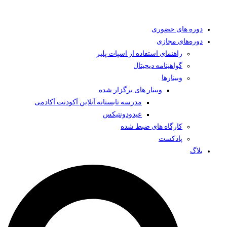
دوره های حضوری
دوره‌های مجازی
راهنمای استفاده از اسپات پلیر
گواهینامه دیجیتال
وبینار‌ها
وبینار های برگزار شده
مدرسه تابستانه آنلاین آکودنت آکادمی
عیدودونتیکس
کارگاه های ضبط شده
پادکست
بلاگ