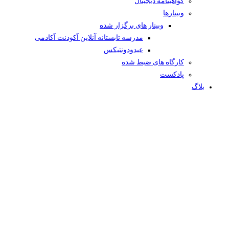
گواهینامه دیجیتال
وبینار‌ها
وبینار های برگزار شده
مدرسه تابستانه آنلاین آکودنت آکادمی
عیدودونتیکس
کارگاه های ضبط شده
پادکست
بلاگ