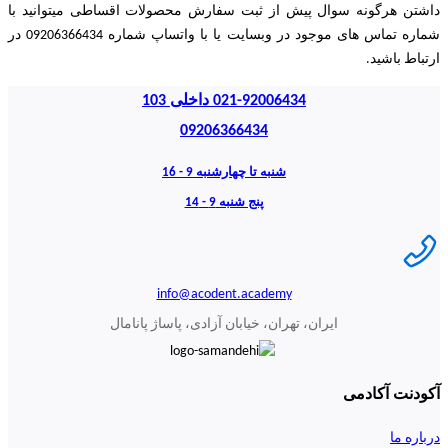
داشتن هرگونه سوال پیش از ثبت سفارش محصولات اقساطی میتوانید با
شماره تماس های موجود در وبسایت یا با واتساپ شماره 09206366434 در
ارتباط باشید.
021-92006434 داخلی 103
09206366434
شنبه تا چهارشنبه 9 - 16
پنج شنبه 9 - 14
info@acodent.academy
ایران، تهران، خیابان آزادی، پاساژ پانامال
آکودنت آکادمی
درباره ما