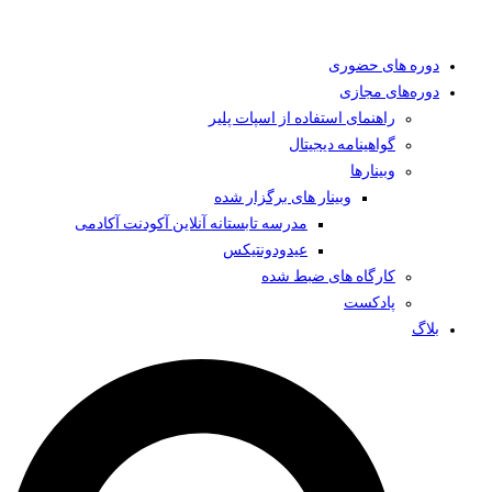
دوره های حضوری
دوره‌های مجازی
راهنمای استفاده از اسپات پلیر
گواهینامه دیجیتال
وبینار‌ها
وبینار های برگزار شده
مدرسه تابستانه آنلاین آکودنت آکادمی
عیدودونتیکس
کارگاه های ضبط شده
پادکست
بلاگ