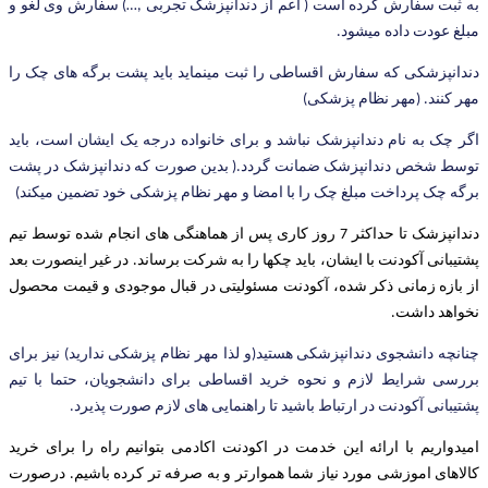
به ثبت سفارش کرده است ( اعم از دندانپزشک تجربی ,…) سفارش وی لغو و
مبلغ عودت داده میشود.
دندانپزشکی که سفارش اقساطی را ثبت مینماید باید پشت برگه های چک را
مهر کنند. (مهر نظام پزشکی)
اگر چک به نام دندانپزشک نباشد و برای خانواده درجه یک ایشان است، باید
توسط شخص دندانپزشک ضمانت گردد.( بدین صورت که دندانپزشک در پشت
برگه چک پرداخت مبلغ چک را با امضا و مهر نظام پزشکی خود تضمین میکند)
دندانپزشک تا حداکثر 7 روز کاری پس از هماهنگی های انجام شده توسط تیم
پشتیبانی آکودنت با ایشان، باید چکها را به شرکت برساند. در غیر اینصورت بعد
از بازه زمانی ذکر شده، آکودنت مسئولیتی در قبال موجودی و قیمت محصول
نخواهد داشت.
چنانچه دانشجوی دندانپزشکی هستید(و لذا مهر نظام پزشکی ندارید) نیز برای
بررسی شرایط لازم و نحوه خرید اقساطی برای دانشجویان، حتما با تیم
پشتیبانی آکودنت در ارتباط باشید تا راهنمایی های لازم صورت پذیرد.
امیدواریم با ارائه این خدمت در اکودنت اکادمی بتوانیم راه را برای خرید
کالاهای اموزشی مورد نیاز شما هموارتر و به صرفه تر کرده باشیم. درصورت