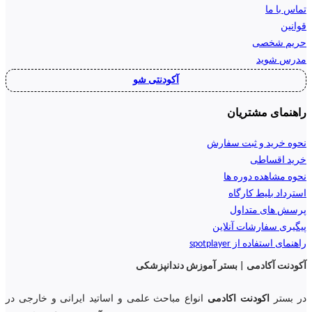
تماس با ما
قوانین
حریم شخصی
مدرس شوید
آکودنتی شو
راهنمای مشتریان
نحوه خرید و ثبت سفارش
خرید اقساطی
نحوه مشاهده دوره ها
استرداد بلیط کارگاه
پرسش های متداول
پیگیری سفارشات آنلاین
راهنمای استفاده از spotplayer
آکودنت آکادمی | بستر آموزش دندانپزشکی
در بستر
اکودنت اکادمی
انواع مباحث علمی و اساتید ایرانی و خارجی در