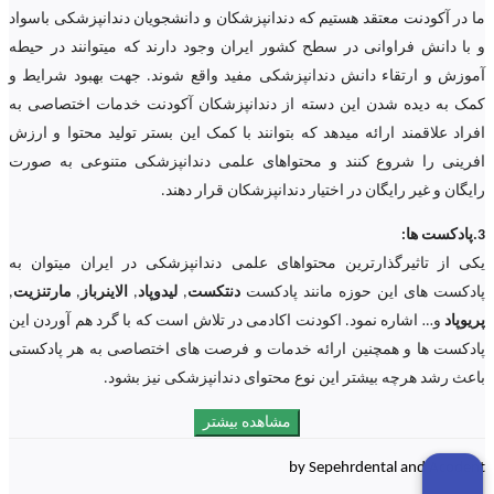
ما در آکودنت معتقد هستیم که دندانپزشکان و دانشجویان دندانپزشکی باسواد
و با دانش فراوانی در سطح کشور ایران وجود دارند که میتوانند در حیطه
آموزش و ارتقاء دانش دندانپزشکی مفید واقع شوند. جهت بهبود شرایط و
کمک به دیده شدن این دسته از دندانپزشکان آکودنت خدمات اختصاصی به
افراد علاقمند ارائه میدهد که بتوانند با کمک این بستر تولید محتوا و ارزش
افرینی را شروع کنند و محتواهای علمی دندانپزشکی متنوعی به صورت
رایگان و غیر رایگان در اختیار دندانپزشکان قرار دهند.
3.پادکست ها:
یکی از تاثیرگذارترین محتواهای علمی دندانپزشکی در ایران میتوان به
پادکست های این حوزه مانند پادکست
دنتکست
,
لیدوپاد
,
الاینرباز
,
مارتنزیت
,
پریوپاد
و… اشاره نمود. اکودنت اکادمی در تلاش است که با گرد هم آوردن این
پادکست ها و همچنین ارائه خدمات و فرصت های اختصاصی به هر پادکستی
باعث رشد هرچه بیشتر این نوع محتوای دندانپزشکی نیز بشود.
مشاهده بیشتر
by Sepehrdental and Acodent