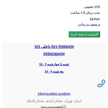
31% تخفیف
مدت زمان
1.8 ساعت
موضوع
ترمیمی و زیبایی
افزودن به سبد خرید
021-92006434 داخلی 103
09206366434
شنبه تا چهارشنبه 9 - 16
پنج شنبه 9 - 14
info@acodent.academy
ایران، تهران، خیابان آزادی، پاساژ پانامال