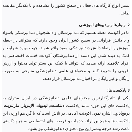
بستر انواع کارگاه های فعال در سطح کشور را مشاهده و با یکدیگر مقایسه
نمایند.
2. وبینارها و ویدیوهای اموزشی
ما در آکودنت معتقد هستیم که دندانپزشکان و دانشجویان دندانپزشکی باسواد
و با دانش فراوانی در سطح کشور ایران وجود دارند که میتوانند در حیطه
آموزش و ارتقاء دانش دندانپزشکی مفید واقع شوند. جهت بهبود شرایط و
کمک به دیده شدن این دسته از دندانپزشکان آکودنت خدمات اختصاصی به
افراد علاقمند ارائه میدهد که بتوانند با کمک این بستر تولید محتوا و ارزش
افرینی را شروع کنند و محتواهای علمی دندانپزشکی متنوعی به صورت
رایگان و غیر رایگان در اختیار دندانپزشکان قرار دهند.
3.پادکست ها:
یکی از تاثیرگذارترین محتواهای علمی دندانپزشکی در ایران میتوان به
پادکست های این حوزه مانند پادکست
دنتکست
,
لیدوپاد
,
الاینرباز
,
مارتنزیت
,
پریوپاد
و… اشاره نمود. اکودنت اکادمی در تلاش است که با گرد هم آوردن این
پادکست ها و همچنین ارائه خدمات و فرصت های اختصاصی به هر پادکستی
باعث رشد هرچه بیشتر این نوع محتوای دندانپزشکی نیز بشود.