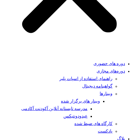
دوره های حضوری
دوره‌های مجازی
راهنمای استفاده از اسپات پلیر
گواهینامه دیجیتال
وبینار‌ها
وبینار های برگزار شده
مدرسه تابستانه آنلاین آکودنت آکادمی
عیدودونتیکس
کارگاه های ضبط شده
پادکست
بلاگ