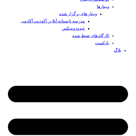
وبینار‌ها
وبینار های برگزار شده
مدرسه تابستانه آنلاین آکودنت آکادمی
عیدودونتیکس
کارگاه های ضبط شده
پادکست
بلاگ