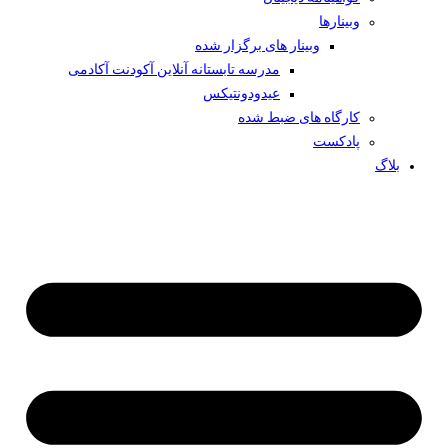
وبینار‌ها
وبینار های برگزار شده
مدرسه تابستانه آنلاین آکودنت آکادمی
عیدودونتیکس
کارگاه های ضبط شده
پادکست
بلاگ