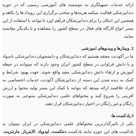
ارائه خدمات تسهیلگری به موسسه های آموزشی رسمی که در حوزه
دندانپزشکی فعالیت میکنند هزینه‌ها و سختی برگزاری این رویداد ها را بکاهد و
همچنین این امکان را برای دندانپزشکان فرآهم اورد تا بتوانند با استفاده از این
بستر انواع کارگاه های فعال در سطح کشور را مشاهده و با یکدیگر مقایسه
نمایند.
2. وبینارها و ویدیوهای اموزشی
ما در آکودنت معتقد هستیم که دندانپزشکان و دانشجویان دندانپزشکی باسواد
و با دانش فراوانی در سطح کشور ایران وجود دارند که میتوانند در حیطه
آموزش و ارتقاء دانش دندانپزشکی مفید واقع شوند. جهت بهبود شرایط و
کمک به دیده شدن این دسته از دندانپزشکان آکودنت خدمات اختصاصی به
افراد علاقمند ارائه میدهد که بتوانند با کمک این بستر تولید محتوا و ارزش
افرینی را شروع کنند و محتواهای علمی دندانپزشکی متنوعی به صورت
رایگان و غیر رایگان در اختیار دندانپزشکان قرار دهند.
3.پادکست ها:
یکی از تاثیرگذارترین محتواهای علمی دندانپزشکی در ایران میتوان به
پادکست های این حوزه مانند پادکست
دنتکست
,
لیدوپاد
,
الاینرباز
,
مارتنزیت
,