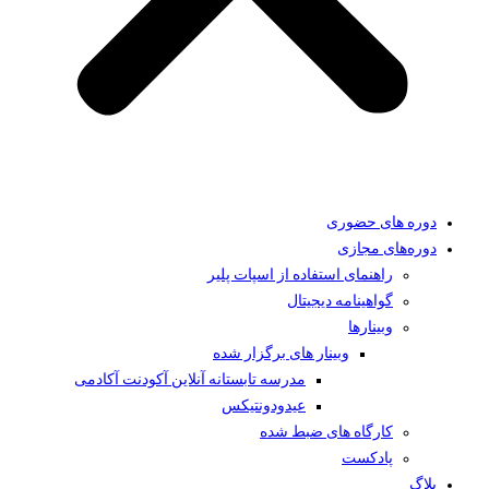
دوره های حضوری
دوره‌های مجازی
راهنمای استفاده از اسپات پلیر
گواهینامه دیجیتال
وبینار‌ها
وبینار های برگزار شده
مدرسه تابستانه آنلاین آکودنت آکادمی
عیدودونتیکس
کارگاه های ضبط شده
پادکست
بلاگ