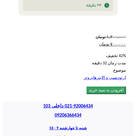
۱,۲۰۰,۰۰۰
تومان
۷۰۰,۰۰۰
تومان
42% تخفیف
مدت زمان
32 دقیقه
موضوع
ارتودنسی و الاینرها
پروتز
افزودن به سبد خرید
021-92006434 داخلی 103
09206366434
شنبه تا چهارشنبه 9 - 16