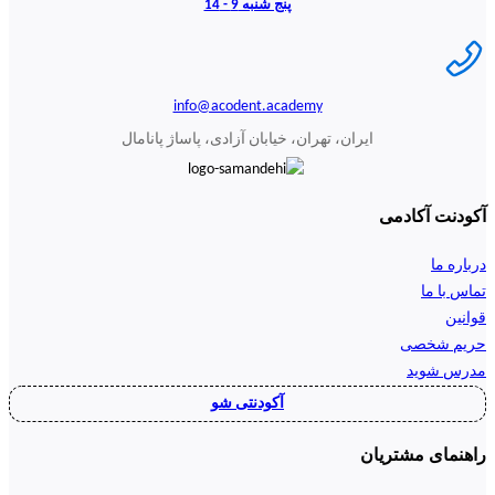
پنج شنبه 9 - 14
info@acodent.academy
ایران، تهران، خیابان آزادی، پاساژ پانامال
آکودنت آکادمی
درباره ما
تماس با ما
قوانین
حریم شخصی
مدرس شوید
آکودنتی شو
راهنمای مشتریان