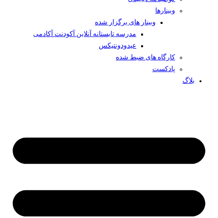
وبینار‌ها
وبینار های برگزار شده
مدرسه تابستانه آنلاین آکودنت آکادمی
عیدودونتیکس
کارگاه های ضبط شده
پادکست
بلاگ