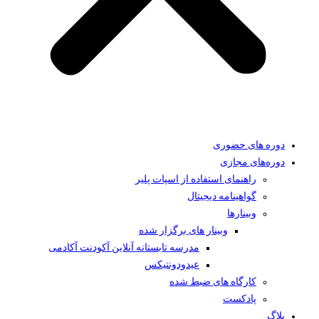
دوره های حضوری
دوره‌های مجازی
راهنمای استفاده از اسپات پلیر
گواهینامه دیجیتال
وبینار‌ها
وبینار های برگزار شده
مدرسه تابستانه آنلاین آکودنت آکادمی
عیدودونتیکس
کارگاه های ضبط شده
پادکست
بلاگ