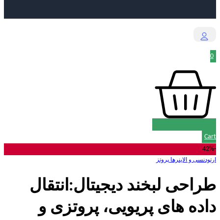
0
Cart
-42%
ارتودنسی و الاینرها
پروتز
طراحی لبخند دیجیتال:انتقال
داده های پریویی، پروتزی و