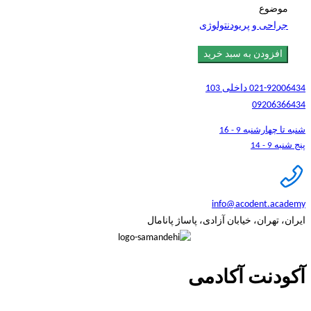
موضوع
جراحی و پریودنتولوژی
افزودن به سبد خرید
021-92006434 داخلی 103
09206366434
شنبه تا چهارشنبه 9 - 16
پنج شنبه 9 - 14
info@acodent.academy
ایران، تهران، خیابان آزادی، پاساژ پانامال
آکودنت آکادمی