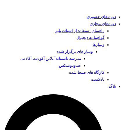
دوره های حضوری
دوره‌های مجازی
راهنمای استفاده از اسپات پلیر
گواهینامه دیجیتال
وبینار‌ها
وبینار های برگزار شده
مدرسه تابستانه آنلاین آکودنت آکادمی
عیدودونتیکس
کارگاه های ضبط شده
پادکست
بلاگ