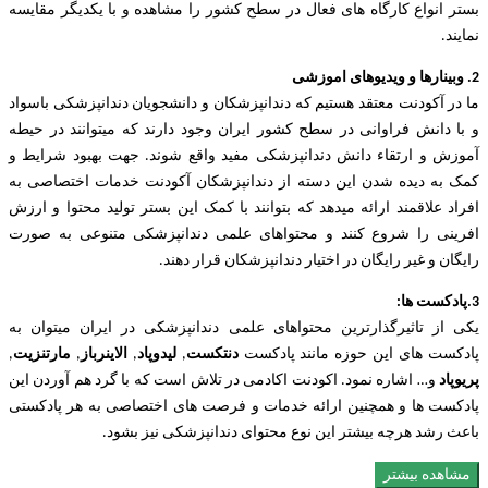
بستر انواع کارگاه های فعال در سطح کشور را مشاهده و با یکدیگر مقایسه
نمایند.
2. وبینارها و ویدیوهای اموزشی
ما در آکودنت معتقد هستیم که دندانپزشکان و دانشجویان دندانپزشکی باسواد
و با دانش فراوانی در سطح کشور ایران وجود دارند که میتوانند در حیطه
آموزش و ارتقاء دانش دندانپزشکی مفید واقع شوند. جهت بهبود شرایط و
کمک به دیده شدن این دسته از دندانپزشکان آکودنت خدمات اختصاصی به
افراد علاقمند ارائه میدهد که بتوانند با کمک این بستر تولید محتوا و ارزش
افرینی را شروع کنند و محتواهای علمی دندانپزشکی متنوعی به صورت
رایگان و غیر رایگان در اختیار دندانپزشکان قرار دهند.
3.پادکست ها:
یکی از تاثیرگذارترین محتواهای علمی دندانپزشکی در ایران میتوان به
پادکست های این حوزه مانند پادکست
دنتکست
,
لیدوپاد
,
الاینرباز
,
مارتنزیت
,
پریوپاد
و… اشاره نمود. اکودنت اکادمی در تلاش است که با گرد هم آوردن این
پادکست ها و همچنین ارائه خدمات و فرصت های اختصاصی به هر پادکستی
باعث رشد هرچه بیشتر این نوع محتوای دندانپزشکی نیز بشود.
مشاهده بیشتر