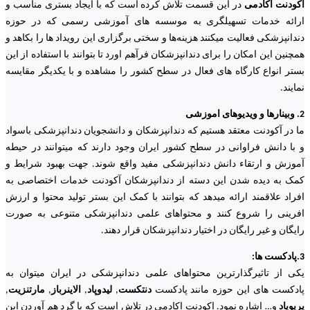
آکودنت اکادمی
در این قسمت تلاش کرده است که با ایجاد بستری مناسب و
ارائه خدمات تسهیلگری به موسسه های آموزشی رسمی که در حوزه
دندانپزشکی فعالیت میکنند هزینه‌ها و سختی برگزاری این رویداد ها را بکاهد و
همچنین این امکان را برای دندانپزشکان فرآهم اورد تا بتوانند با استفاده از این
بستر انواع کارگاه های فعال در سطح کشور را مشاهده و با یکدیگر مقایسه
نمایند.
2. وبینارها و ویدیوهای اموزشی
ما در آکودنت معتقد هستیم که دندانپزشکان و دانشجویان دندانپزشکی باسواد
و با دانش فراوانی در سطح کشور ایران وجود دارند که میتوانند در حیطه
آموزش و ارتقاء دانش دندانپزشکی مفید واقع شوند. جهت بهبود شرایط و
کمک به دیده شدن این دسته از دندانپزشکان آکودنت خدمات اختصاصی به
افراد علاقمند ارائه میدهد که بتوانند با کمک این بستر تولید محتوا و ارزش
افرینی را شروع کنند و محتواهای علمی دندانپزشکی متنوعی به صورت
رایگان و غیر رایگان در اختیار دندانپزشکان قرار دهند.
3.پادکست ها:
یکی از تاثیرگذارترین محتواهای علمی دندانپزشکی در ایران میتوان به
پادکست های این حوزه مانند پادکست
دنتکست
,
لیدوپاد
,
الاینرباز
,
مارتنزیت
,
پریوپاد
و… اشاره نمود. اکودنت اکادمی در تلاش است که با گرد هم آوردن این