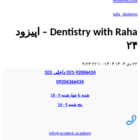
mckenna2006
lalla_diabetes
Dentistry with Raha – اپیزود
۲۴
۲۲ دی ۱۴۰۳
۱۴۰۳-۱۰-۲۲ ۹:۲۳
021-92006434 داخلی 103
09206366434
شنبه تا چهارشنبه 9 - 16
پنج شنبه 9 - 14
info@acodent.academy