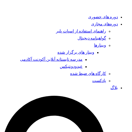
دوره های حضوری
دوره‌های مجازی
راهنمای استفاده از اسپات پلیر
گواهینامه دیجیتال
وبینار‌ها
وبینار های برگزار شده
مدرسه تابستانه آنلاین آکودنت آکادمی
عیدودونتیکس
کارگاه های ضبط شده
پادکست
بلاگ