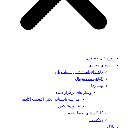
دوره های حضوری
دوره‌های مجازی
راهنمای استفاده از اسپات پلیر
گواهینامه دیجیتال
وبینار‌ها
وبینار های برگزار شده
مدرسه تابستانه آنلاین آکودنت آکادمی
عیدودونتیکس
کارگاه های ضبط شده
پادکست
بلاگ