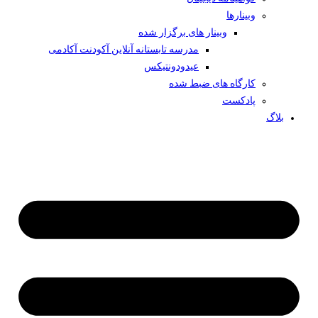
وبینار‌ها
وبینار های برگزار شده
مدرسه تابستانه آنلاین آکودنت آکادمی
عیدودونتیکس
کارگاه های ضبط شده
پادکست
بلاگ