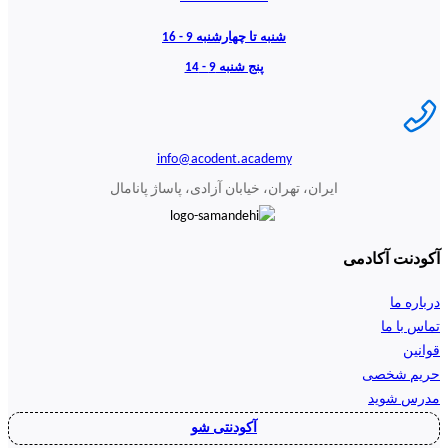
شنبه تا چهارشنبه 9 - 16
پنج شنبه 9 - 14
info@acodent.academy
ایران، تهران، خیابان آزادی، پاساژ پانامال
آکودنت آکادمی
درباره ما
تماس با ما
قوانین
حریم شخصی
مدرس شوید
آکودنتی شو