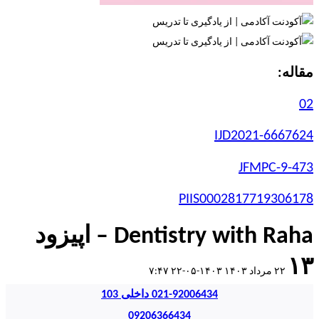
مقاله:
02
IJD2021-6667624
JFMPC-9-473
PIIS0002817719306178
Dentistry with Raha – اپیزود
۱۳
۲۲ مرداد ۱۴۰۳
۱۴۰۳-۰۵-۲۲ ۷:۴۷
021-92006434 داخلی 103
09206366434