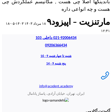
باندینگها اصلا چی هست , مکانیسم عملکردش چی
هست و چه انواعی داره
مارتنزیت – اپیزود۹
۱۸ مرداد ۱۴۰۳
۱۴۰۳-۰۵-۱۸
۱۲:۴۱
021-92006434 داخلی 103
09206366434
شنبه تا چهارشنبه 9 - 16
پنج شنبه 9 - 14
info@acodent.academy
ایران، تهران، خیابان آزادی، پاساژ پانامال
آکودنت آکادمی