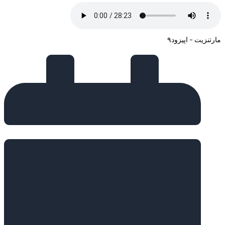
مارتنزیت – اپیزود۹