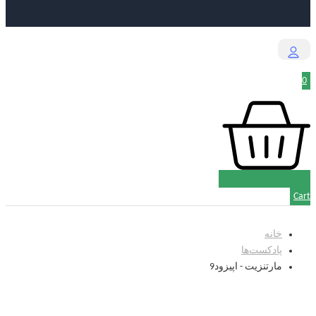
0
Cart
خانه
پادکست‌‌ها
مارتنزیت - اپیزود9