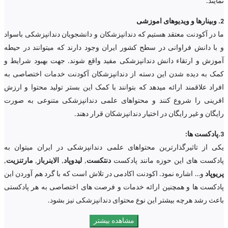
نمایند.
2. وبینارها و ویدیوهای اموزشی
ما در آکودنت معتقد هستیم که دندانپزشکان و دانشجویان دندانپزشکی باسواد
و با دانش فراوانی در سطح کشور ایران وجود دارند که میتوانند در حیطه
آموزش و ارتقاء دانش دندانپزشکی مفید واقع شوند. جهت بهبود شرایط و
کمک به دیده شدن این دسته از دندانپزشکان آکودنت خدمات اختصاصی به
افراد علاقمند ارائه میدهد که بتوانند با کمک این بستر تولید محتوا و ارزش
افرینی را شروع کنند و محتواهای علمی دندانپزشکی متنوعی به صورت
رایگان و غیر رایگان در اختیار دندانپزشکان قرار دهند.
3.پادکست ها:
یکی از تاثیرگذارترین محتواهای علمی دندانپزشکی در ایران میتوان به
پادکست های این حوزه مانند پادکست
دنتکست
,
لیدوپاد
,
الاینرباز
,
مارتنزیت
,
پریوپاد
و… اشاره نمود. اکودنت اکادمی در تلاش است که با گرد هم آوردن این
پادکست ها و همچنین ارائه خدمات و فرصت های اختصاصی به هر پادکستی
باعث رشد هرچه بیشتر این نوع محتوای دندانپزشکی نیز بشود.
مشاهده بیشتر