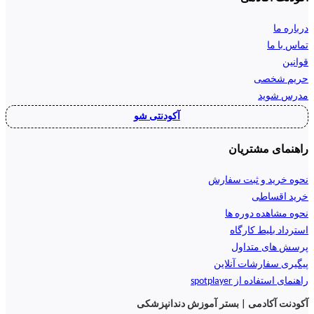
درباره ما
تماس با ما
قوانین
حریم شخصی
مدرس شوید
آکودنتی شو
راهنمای مشتریان
نحوه خرید و ثبت سفارش
خرید اقساطی
نحوه مشاهده دوره ها
استرداد بلیط کارگاه
پرسش های متداول
پیگیری سفارشات آنلاین
راهنمای استفاده از spotplayer
آکودنت آکادمی | بستر آموزش دندانپزشکی