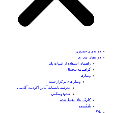
دوره های حضوری
دوره‌های مجازی
راهنمای استفاده از اسپات پلیر
گواهینامه دیجیتال
وبینار‌ها
وبینار های برگزار شده
مدرسه تابستانه آنلاین آکودنت آکادمی
عیدودونتیکس
کارگاه های ضبط شده
پادکست
بلاگ