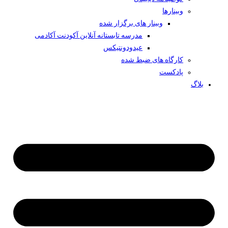
وبینار‌ها
وبینار های برگزار شده
مدرسه تابستانه آنلاین آکودنت آکادمی
عیدودونتیکس
کارگاه های ضبط شده
پادکست
بلاگ