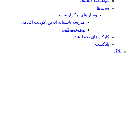
گواهینامه دیجیتال
وبینار‌ها
وبینار های برگزار شده
مدرسه تابستانه آنلاین آکودنت آکادمی
عیدودونتیکس
کارگاه های ضبط شده
پادکست
بلاگ