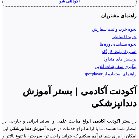
آکودنتی شو
راهنمای مشتریان
نحوه خرید و ثبت سفارش
خرید اقساطی
نحوه مشاهده دوره ها
استرداد بلیط کارگاه
پرسش های متداول
پیگیری سفارشات آنلاین
راهنمای استفاده از spotplayer
آکودنت آکادمی | بستر آموزش
دندانپزشکی
در بستر
اکودنت اکادمی
انواع مباحث علمی و اساتید ایرانی و خارجی در
انتظار شما هستند. ما با ارائه انواع خدمات در حوزه
آموزش دندانپزشکی
این
امکان را برای شما فرآهم میکنیم که بتوانید راحت تر، سریعتر، با تنوع بالاتر و