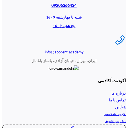
09206366434
شنبه تا چهارشنبه 9 - 16
پنج شنبه 9 - 14
info@acodent.academy
ایران، تهران، خیابان آزادی، پاساژ پانامال
آکودنت آکادمی
درباره ما
تماس با ما
قوانین
حریم شخصی
مدرس شوید