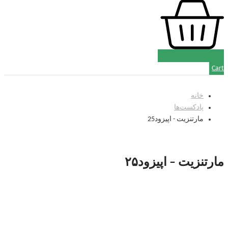
Cart
خانه
پادکست‌‌ها
مارتنزیت - اپیزود25
مارتنزیت – اپیزود۲۵