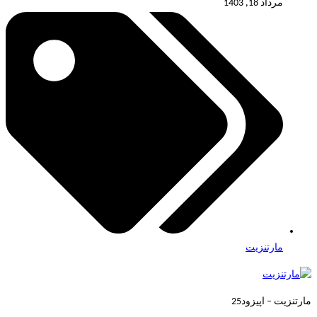
مرداد 18, 1403
مارتنزیت
مارتنزیت – اپیزود25