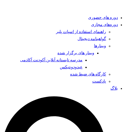
دوره های حضوری
دوره‌های مجازی
راهنمای استفاده از اسپات پلیر
گواهینامه دیجیتال
وبینار‌ها
وبینار های برگزار شده
مدرسه تابستانه آنلاین آکودنت آکادمی
عیدودونتیکس
کارگاه های ضبط شده
پادکست
بلاگ