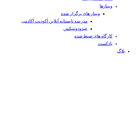
وبینار‌ها
وبینار های برگزار شده
مدرسه تابستانه آنلاین آکودنت آکادمی
عیدودونتیکس
کارگاه های ضبط شده
پادکست
بلاگ