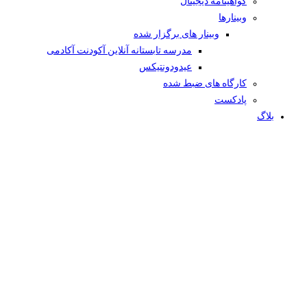
گواهینامه دیجیتال
وبینار‌ها
وبینار های برگزار شده
مدرسه تابستانه آنلاین آکودنت آکادمی
عیدودونتیکس
کارگاه های ضبط شده
پادکست
بلاگ