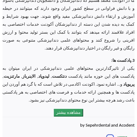
ما در آکودنت معتقد هستیم که دندانپزشکان و دانشجویان دندانپزشکی باسواد
و با دانش فراوانی در سطح کشور ایران وجود دارند که میتوانند در حیطه
آموزش و ارتقاء دانش دندانپزشکی مفید واقع شوند. جهت بهبود شرایط و
کمک به دیده شدن این دسته از دندانپزشکان آکودنت خدمات اختصاصی به
افراد علاقمند ارائه میدهد که بتوانند با کمک این بستر تولید محتوا و ارزش
افرینی را شروع کنند و محتواهای علمی دندانپزشکی متنوعی به صورت
رایگان و غیر رایگان در اختیار دندانپزشکان قرار دهند.
3.پادکست ها:
یکی از تاثیرگذارترین محتواهای علمی دندانپزشکی در ایران میتوان به
پادکست های این حوزه مانند پادکست
دنتکست
,
لیدوپاد
,
الاینرباز
,
مارتنزیت
,
پریوپاد
و… اشاره نمود. اکودنت اکادمی در تلاش است که با گرد هم آوردن این
پادکست ها و همچنین ارائه خدمات و فرصت های اختصاصی به هر پادکستی
باعث رشد هرچه بیشتر این نوع محتوای دندانپزشکی نیز بشود.
مشاهده بیشتر
by Sepehrdental and Acodent