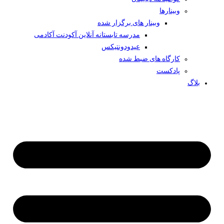
وبینار‌ها
وبینار های برگزار شده
مدرسه تابستانه آنلاین آکودنت آکادمی
عیدودونتیکس
کارگاه های ضبط شده
پادکست
بلاگ