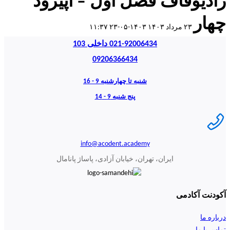
رادیوقاف فصل اول – اپیزود
چهار
۲۳ مرداد ۱۴۰۳
۱۴۰۳-۰۵-۲۳ ۱۱:۳۷
021-92006434 داخلی 103
09206366434
شنبه تا چهارشنبه 9 - 16
پنج شنبه 9 - 14
info@acodent.academy
ایران، تهران، خیابان آزادی، پاساژ پانامال
آکودنت آکادمی
درباره ما