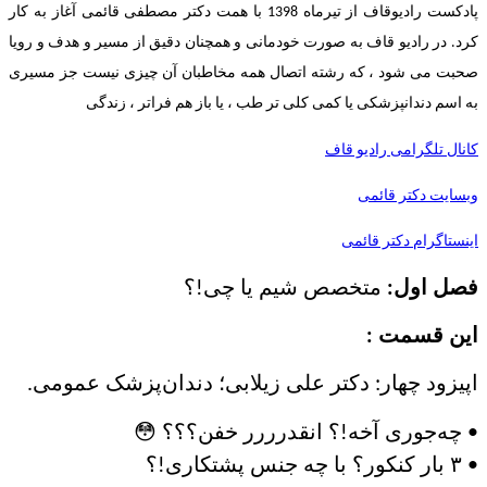
پادکست رادیوقاف از تیرماه 1398 با همت دکتر مصطفی قائمی آغاز به کار
کرد. در رادیو قاف به صورت خودمانی و همچنان دقیق از مسیر و هدف و رویا
صحبت می شود ، که رشته اتصال همه مخاطبان آن چیزی نیست جز مسیری
به اسم دندانپزشکی یا کمی کلی تر طب ، یا باز هم فراتر ، زندگی
کانال تلگرامی رادیو قاف
وبسایت دکتر قائمی
اینستاگرام دکتر قائمی
فصل اول:
متخصص شیم یا چی!؟
این قسمت :
اپیزود چهار: دکتر علی زیلابی؛ دندان‌پزشک عمومی.
• چه‌جوری آخه!؟ انقدرررر خفن؟؟؟ 😳
• ۳ بار کنکور؟ با چه جنس پشتکاری!؟