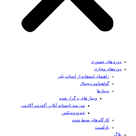
دوره های حضوری
دوره‌های مجازی
راهنمای استفاده از اسپات پلیر
گواهینامه دیجیتال
وبینار‌ها
وبینار های برگزار شده
مدرسه تابستانه آنلاین آکودنت آکادمی
عیدودونتیکس
کارگاه های ضبط شده
پادکست
بلاگ