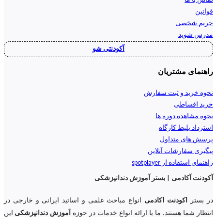
تماس با ما
قوانین
حریم شخصی
مدرس شوید
آکودنتی شو
راهنمای مشتریان
نحوه خرید و ثبت سفارش
خرید اقساطی
نحوه مشاهده دوره ها
استرداد بلیط کارگاه
پرسش های متداول
پیگیری سفارشات آنلاین
راهنمای استفاده از spotplayer
آکودنت آکادمی | بستر آموزش دندانپزشکی
در بستر
اکودنت اکادمی
انواع مباحث علمی و اساتید ایرانی و خارجی در
انتظار شما هستند. ما با ارائه انواع خدمات در حوزه
آموزش دندانپزشکی
این