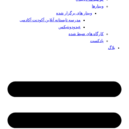
وبینار‌ها
وبینار های برگزار شده
مدرسه تابستانه آنلاین آکودنت آکادمی
عیدودونتیکس
کارگاه های ضبط شده
پادکست
بلاگ