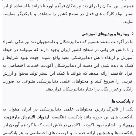
همچنین این امکان را برای دندانپزشکان فرآهم اورد تا بتوانند با استفاده از این
بستر انواع کارگاه های فعال در سطح کشور را مشاهده و با یکدیگر مقایسه
نمایند.
2. وبینارها و ویدیوهای اموزشی
ما در آکودنت معتقد هستیم که دندانپزشکان و دانشجویان دندانپزشکی باسواد
و با دانش فراوانی در سطح کشور ایران وجود دارند که میتوانند در حیطه
آموزش و ارتقاء دانش دندانپزشکی مفید واقع شوند. جهت بهبود شرایط و
کمک به دیده شدن این دسته از دندانپزشکان آکودنت خدمات اختصاصی به
افراد علاقمند ارائه میدهد که بتوانند با کمک این بستر تولید محتوا و ارزش
افرینی را شروع کنند و محتواهای علمی دندانپزشکی متنوعی به صورت
رایگان و غیر رایگان در اختیار دندانپزشکان قرار دهند.
3.پادکست ها:
یکی از تاثیرگذارترین محتواهای علمی دندانپزشکی در ایران میتوان به
پادکست های این حوزه مانند پادکست
دنتکست
,
لیدوپاد
,
الاینرباز
,
مارتنزیت
,
پریوپاد
و… اشاره نمود. اکودنت اکادمی در تلاش است که با گرد هم آوردن این
پادکست ها و همچنین ارائه خدمات و فرصت های اختصاصی به هر پادکستی