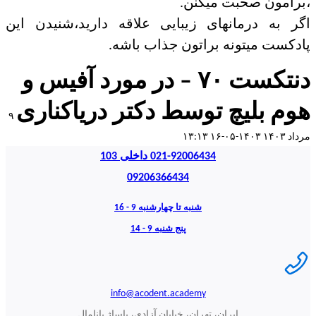
،برامون صحبت میکنن.
اگر به درمانهای زیبایی علاقه دارید،شنیدن این
پادکست میتونه براتون جذاب باشه.​
دنتکست ۷۰ – در مورد آفیس و
هوم بلیچ توسط دکتر دریاکناری
۹
مرداد ۱۴۰۳
۱۴۰۳-۰۵-۱۶ ۱۳:۱۳
021-92006434 داخلی 103
09206366434
شنبه تا چهارشنبه 9 - 16
پنج شنبه 9 - 14
info@acodent.academy
ایران، تهران، خیابان آزادی، پاساژ پانامال