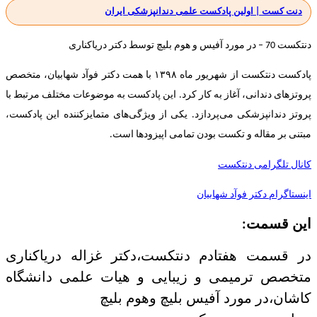
دنت کست | اولین پادکست علمی دندانپزشکی ایران
دنتکست 70 – در مورد آفیس و هوم بلیچ توسط دکتر دریاکناری
پادکست دنتکست از شهریور ماه ۱۳۹۸ با همت دکتر فوآد شهابیان، متخصص
پروتزهای دندانی، آغاز به کار کرد. این پادکست به موضوعات مختلف مرتبط با
پروتز دندانپزشکی می‌پردازد. یکی از ویژگی‌های متمایزکننده این پادکست،
مبتنی بر مقاله و تکست بودن تمامی اپیزودها است.
کانال تلگرامی دنتکست
اینستاگرام دکتر فوآد شهابیان
این قسمت:
در قسمت هفتادم دنتکست،دکتر غزاله دریاکناری
متخصص ترمیمی و زیبایی و هیات علمی دانشگاه
کاشان،در مورد آفیس بلیچ و‌هوم بلیچ