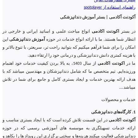
پیگیری سفارشات آنلاین
راهنمای استفاده از spotplayer
آکودنت آکادمی | بستر آموزش دندانپزشکی
در بستر
اکودنت اکادمی
انواع مباحث علمی و اساتید ایرانی و خارجی در
انتظار شما هستند. ما با ارائه انواع خدمات در حوزه
آموزش دندانپزشکی
این
امکان را برای شما فرآهم میکنیم که بتوانید راحت تر، سریعتر، با تنوع بالاتر و
با هزینه کمتری دانش دندانپزشکی و درمانی خود را ارتقاء دهید.
ما در
اکودنت اکادمی
از سال 1403، به بالا بردن کیفیت خدمات خود اهتمام
ورزیده‌‌ایم. تیم متخصص ما که شامل دندانپزشکان و مهندسین میباشد که با
هدف ارائه بهترین خدمات و ایجاد بستری کامل و جامع برای شما در تلاش
میباشد.
…
خدمات و محصولات
1. کارگاه‌های دندانپزشکی
آکودنت اکادمی
در این قسمت تلاش کرده است که با ایجاد بستری مناسب و
ارائه خدمات تسهیلگری به موسسه های آموزشی رسمی که در حوزه
دندانپزشکی فعالیت میکنند هزینه‌ها و سختی برگزاری این رویداد ها را بکاهد و