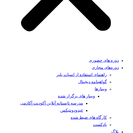
دوره های حضوری
دوره‌های مجازی
راهنمای استفاده از اسپات پلیر
گواهینامه دیجیتال
وبینار‌ها
وبینار های برگزار شده
مدرسه تابستانه آنلاین آکودنت آکادمی
عیدودونتیکس
کارگاه های ضبط شده
پادکست
بلاگ