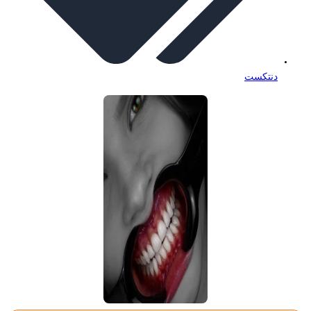
دنتکست