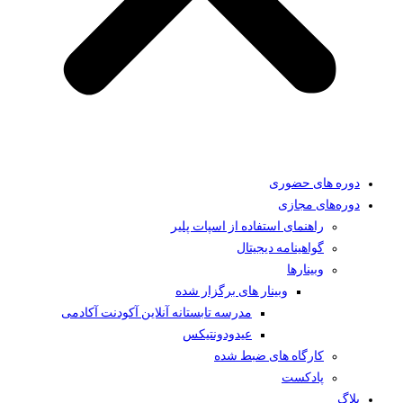
دوره های حضوری
دوره‌های مجازی
راهنمای استفاده از اسپات پلیر
گواهینامه دیجیتال
وبینار‌ها
وبینار های برگزار شده
مدرسه تابستانه آنلاین آکودنت آکادمی
عیدودونتیکس
کارگاه های ضبط شده
پادکست
بلاگ