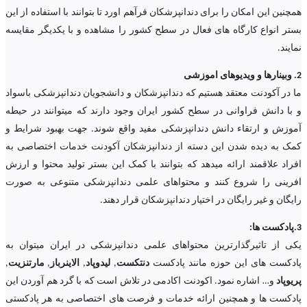
همچنین این امکان را برای دندانپزشکان فرآهم اورد تا بتوانند با استفاده از این
بستر انواع کارگاه های فعال در سطح کشور را مشاهده و با یکدیگر مقایسه
نمایند.
2. وبینارها و ویدیوهای اموزشی
ما در آکودنت معتقد هستیم که دندانپزشکان و دانشجویان دندانپزشکی باسواد
و با دانش فراوانی در سطح کشور ایران وجود دارند که میتوانند در حیطه
آموزش و ارتقاء دانش دندانپزشکی مفید واقع شوند. جهت بهبود شرایط و
کمک به دیده شدن این دسته از دندانپزشکان آکودنت خدمات اختصاصی به
افراد علاقمند ارائه میدهد که بتوانند با کمک این بستر تولید محتوا و ارزش
افرینی را شروع کنند و محتواهای علمی دندانپزشکی متنوعی به صورت
رایگان و غیر رایگان در اختیار دندانپزشکان قرار دهند.
3.پادکست ها:
یکی از تاثیرگذارترین محتواهای علمی دندانپزشکی در ایران میتوان به
پادکست های این حوزه مانند پادکست
دنتکست
,
لیدوپاد
,
الاینرباز
,
مارتنزیت
,
پریوپاد
و… اشاره نمود. اکودنت اکادمی در تلاش است که با گرد هم آوردن این
پادکست ها و همچنین ارائه خدمات و فرصت های اختصاصی به هر پادکستی