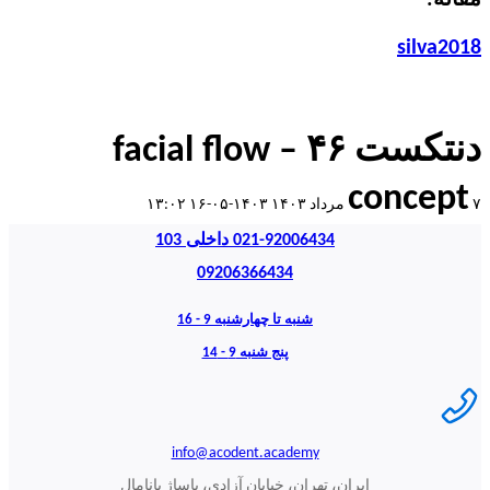
silva2018
دنتکست ۴۶ – facial flow
concept
۷ مرداد ۱۴۰۳
۱۴۰۳-۰۵-۱۶ ۱۳:۰۲
021-92006434 داخلی 103
09206366434
شنبه تا چهارشنبه 9 - 16
پنج شنبه 9 - 14
info@acodent.academy
ایران، تهران، خیابان آزادی، پاساژ پانامال