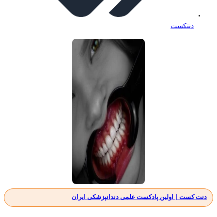
دنتکست
دنت کست | اولین پادکست علمی دندانپزشکی ایران