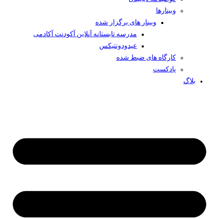
وبینار‌ها
وبینار های برگزار شده
مدرسه تابستانه آنلاین آکودنت آکادمی
عیدودونتیکس
کارگاه های ضبط شده
پادکست
بلاگ