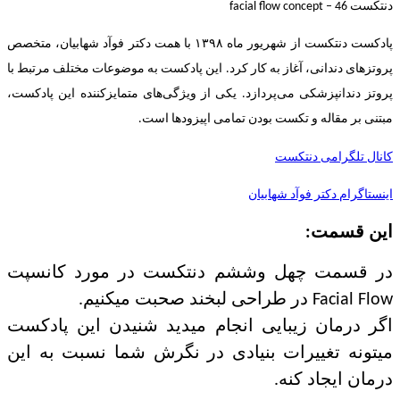
دنتکست 46 – facial flow concept
پادکست دنتکست از شهریور ماه ۱۳۹۸ با همت دکتر فوآد شهابیان، متخصص
پروتزهای دندانی، آغاز به کار کرد. این پادکست به موضوعات مختلف مرتبط با
پروتز دندانپزشکی می‌پردازد. یکی از ویژگی‌های متمایزکننده این پادکست،
مبتنی بر مقاله و تکست بودن تمامی اپیزودها است.
کانال تلگرامی دنتکست
اینستاگرام دکتر فوآد شهابیان
این قسمت:
در قسمت چهل و‌ششم دنتکست در مورد کانسپت
Facial Flow در طراحی لبخند صحبت میکنیم.
اگر درمان زیبایی انجام میدید شنیدن این پادکست
میتونه تغییرات بنیادی در نگرش شما نسبت به این
درمان ایجاد کنه.