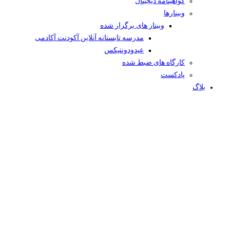
گواهینامه دیجیتال
وبینار‌ها
وبینار های برگزار شده
مدرسه تابستانه آنلاین آکودنت آکادمی
عیدودونتیکس
کارگاه های ضبط شده
پادکست
بلاگ