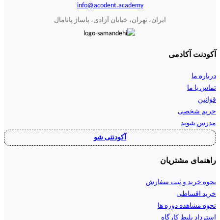
info@acodent.academy
ایران، تهران، خیابان آزادی، پاساژ پانامال
آکودنت آکادمی
درباره ما
تماس با ما
قوانین
حریم شخصی
مدرس شوید
آکودنتی شو
راهنمای مشتریان
نحوه خرید و ثبت سفارش
خرید اقساطی
نحوه مشاهده دوره ها
استرداد بلیط کارگاه