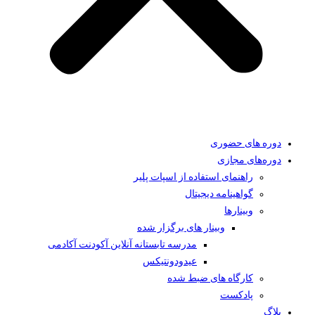
دوره های حضوری
دوره‌های مجازی
راهنمای استفاده از اسپات پلیر
گواهینامه دیجیتال
وبینار‌ها
وبینار های برگزار شده
مدرسه تابستانه آنلاین آکودنت آکادمی
عیدودونتیکس
کارگاه های ضبط شده
پادکست
بلاگ