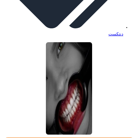
دنتکست