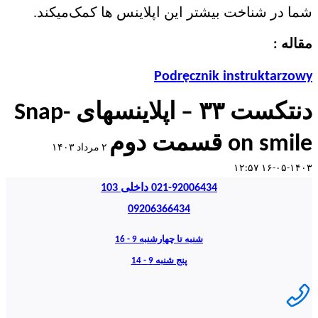
شما در شناخت بیشتر این اپلاینس ها کمک‌میکند.
مقاله :
Podręcznik instruktarzowy
دنتکست ۳۳ – اپلاینسهای Snap-
on smile قسمت دوم
۲ مرداد ۱۴۰۳
۱۴۰۳-۰۵-۱۶ ۱۲:۵۷
021-92006434 داخلی 103
09206366434
شنبه تا چهارشنبه 9 - 16
پنج شنبه 9 - 14