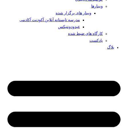
وبینار‌ها
وبینار های برگزار شده
مدرسه تابستانه آنلاین آکودنت آکادمی
عیدودونتیکس
کارگاه های ضبط شده
پادکست
بلاگ