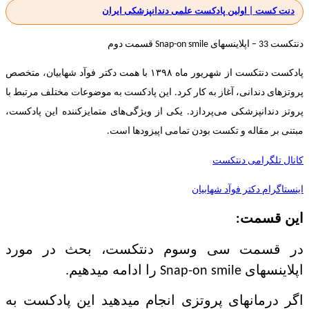
دنت کست | اولین پادکست علمی دندانپزشکی ایران
دنتکست 33 – اپلاینسهای Snap-on smile قسمت دوم
پادکست دنتکست از شهریور ماه ۱۳۹۸ با همت دکتر فوآد شهابیان، متخصص
پروتزهای دندانی، آغاز به کار کرد. این پادکست به موضوعات مختلف مرتبط با
پروتز دندانپزشکی می‌پردازد. یکی از ویژگی‌های متمایزکننده این پادکست،
مبتنی بر مقاله و تکست بودن تمامی اپیزودها است.
کانال تلگرامی دنتکست
اینستاگرام دکتر فوآد شهابیان
این قسمت:
در قسمت سی و‌سوم دنتکست، بحث در مورد
اپلاینسهای Snap-on smile را ادامه میدهیم.
اگر درمانهای پروتزی انجام میدهید این پادکست به