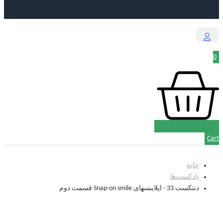
0
Cart
خانه
پادکست‌‌ها
دنتکست 33 - اپلاینسهای Snap-on smile قسمت دوم