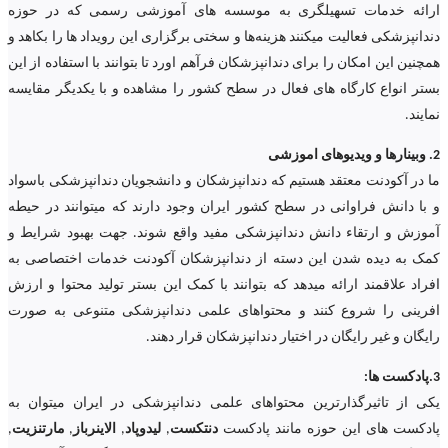
ارائه خدمات تسهیلگری به موسسه های آموزشی رسمی که در حوزه
دندانپزشکی فعالیت میکنند هزینه‌ها و سختی برگزاری این رویداد ها را بکاهد و
همچنین این امکان را برای دندانپزشکان فرآهم اورد تا بتوانند با استفاده از این
بستر انواع کارگاه های فعال در سطح کشور را مشاهده و با یکدیگر مقایسه
نمایند.
2. وبینارها و ویدیوهای اموزشی
ما در آکودنت معتقد هستیم که دندانپزشکان و دانشجویان دندانپزشکی باسواد
و با دانش فراوانی در سطح کشور ایران وجود دارند که میتوانند در حیطه
آموزش و ارتقاء دانش دندانپزشکی مفید واقع شوند. جهت بهبود شرایط و
کمک به دیده شدن این دسته از دندانپزشکان آکودنت خدمات اختصاصی به
افراد علاقمند ارائه میدهد که بتوانند با کمک این بستر تولید محتوا و ارزش
افرینی را شروع کنند و محتواهای علمی دندانپزشکی متنوعی به صورت
رایگان و غیر رایگان در اختیار دندانپزشکان قرار دهند.
3.پادکست ها:
یکی از تاثیرگذارترین محتواهای علمی دندانپزشکی در ایران میتوان به
پادکست های این حوزه مانند پادکست
دنتکست
,
لیدوپاد
,
الاینرباز
,
مارتنزیت
,