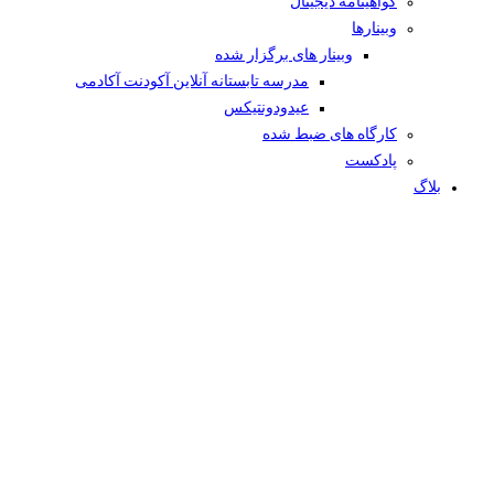
گواهینامه دیجیتال
وبینار‌ها
وبینار های برگزار شده
مدرسه تابستانه آنلاین آکودنت آکادمی
عیدودونتیکس
کارگاه های ضبط شده
پادکست
بلاگ