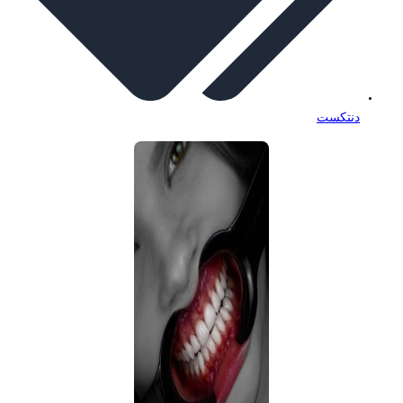
دنتکست