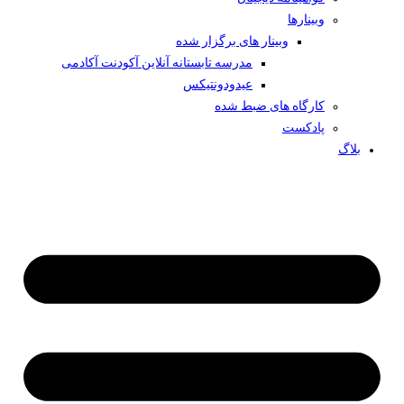
وبینار‌ها
وبینار های برگزار شده
مدرسه تابستانه آنلاین آکودنت آکادمی
عیدودونتیکس
کارگاه های ضبط شده
پادکست
بلاگ