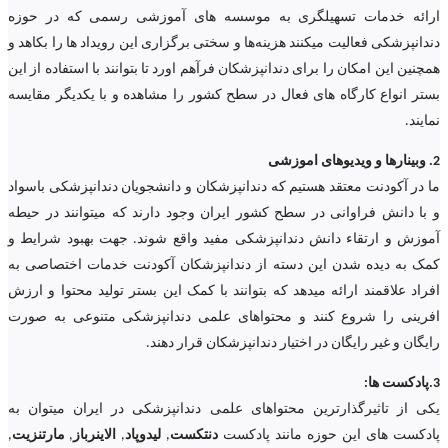
ارائه خدمات تسهیلگری به موسسه های آموزشی رسمی که در حوزه
دندانپزشکی فعالیت میکنند هزینه‌ها و سختی برگزاری این رویداد ها را بکاهد و
همچنین این امکان را برای دندانپزشکان فرآهم اورد تا بتوانند با استفاده از این
بستر انواع کارگاه های فعال در سطح کشور را مشاهده و با یکدیگر مقایسه
نمایند.
2. وبینارها و ویدیوهای اموزشی
ما در آکودنت معتقد هستیم که دندانپزشکان و دانشجویان دندانپزشکی باسواد
و با دانش فراوانی در سطح کشور ایران وجود دارند که میتوانند در حیطه
آموزش و ارتقاء دانش دندانپزشکی مفید واقع شوند. جهت بهبود شرایط و
کمک به دیده شدن این دسته از دندانپزشکان آکودنت خدمات اختصاصی به
افراد علاقمند ارائه میدهد که بتوانند با کمک این بستر تولید محتوا و ارزش
افرینی را شروع کنند و محتواهای علمی دندانپزشکی متنوعی به صورت
رایگان و غیر رایگان در اختیار دندانپزشکان قرار دهند.
3.پادکست ها:
یکی از تاثیرگذارترین محتواهای علمی دندانپزشکی در ایران میتوان به
پادکست های این حوزه مانند پادکست
دنتکست
,
لیدوپاد
,
الاینرباز
,
مارتنزیت
,