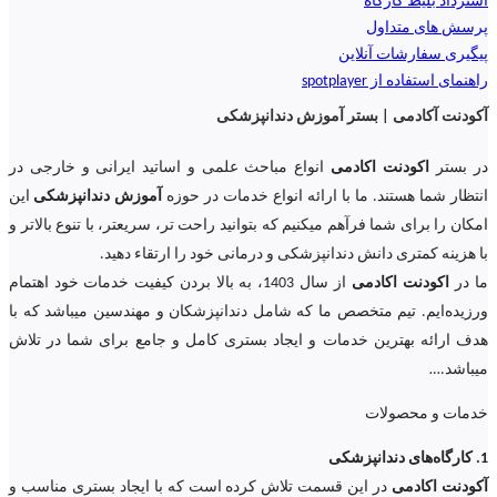
استرداد بلیط کارگاه
پرسش های متداول
پیگیری سفارشات آنلاین
راهنمای استفاده از spotplayer
آکودنت آکادمی | بستر آموزش دندانپزشکی
در بستر
اکودنت اکادمی
انواع مباحث علمی و اساتید ایرانی و خارجی در
انتظار شما هستند. ما با ارائه انواع خدمات در حوزه
آموزش دندانپزشکی
این
امکان را برای شما فرآهم میکنیم که بتوانید راحت تر، سریعتر، با تنوع بالاتر و
با هزینه کمتری دانش دندانپزشکی و درمانی خود را ارتقاء دهید.
ما در
اکودنت اکادمی
از سال 1403، به بالا بردن کیفیت خدمات خود اهتمام
ورزیده‌‌ایم. تیم متخصص ما که شامل دندانپزشکان و مهندسین میباشد که با
هدف ارائه بهترین خدمات و ایجاد بستری کامل و جامع برای شما در تلاش
میباشد.
…
خدمات و محصولات
1. کارگاه‌های دندانپزشکی
آکودنت اکادمی
در این قسمت تلاش کرده است که با ایجاد بستری مناسب و