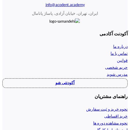
info@acodent.academy
ایران، تهران، خیابان آزادی، پاساژ پانامال
آکودنت آکادمی
درباره ما
تماس با ما
قوانین
حریم شخصی
مدرس شوید
آکودنتی شو
راهنمای مشتریان
نحوه خرید و ثبت سفارش
خرید اقساطی
نحوه مشاهده دوره ها