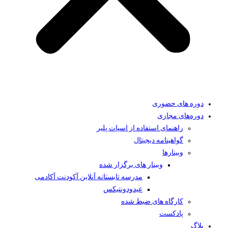
دوره های حضوری
دوره‌های مجازی
راهنمای استفاده از اسپات پلیر
گواهینامه دیجیتال
وبینار‌ها
وبینار های برگزار شده
مدرسه تابستانه آنلاین آکودنت آکادمی
عیدودونتیکس
کارگاه های ضبط شده
پادکست
بلاگ