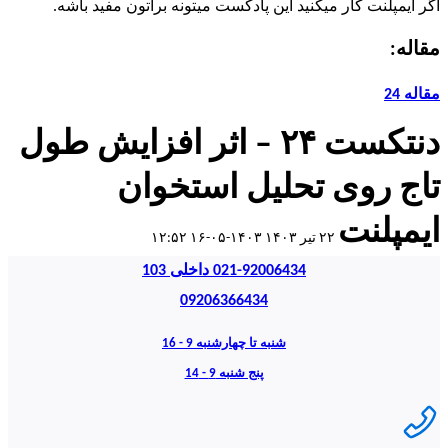
اگر ایمپلنت کار میکنید این پادکست میتونه براتون مفید باشه.
مقاله:
مقاله 24
دنتکست ۲۴ – اثر افزایش طول
تاج روی تحلیل استخوان
ایمپلنت
۲۲ تیر ۱۴۰۳
۱۴۰۳-۰۵-۱۶ ۱۲:۵۲
021-92006434 داخلی 103
09206366434
شنبه تا چهارشنبه 9 - 16
پنج شنبه 9 - 14