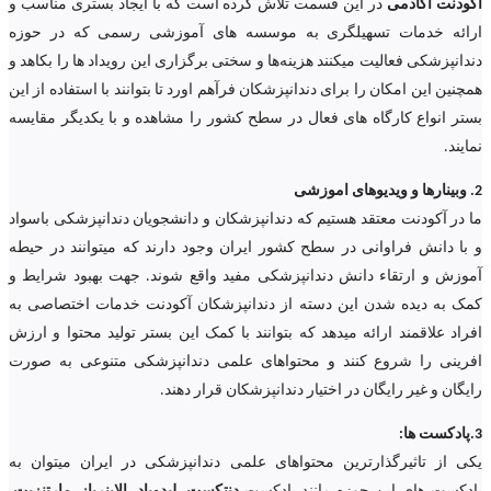
آکودنت اکادمی
در این قسمت تلاش کرده است که با ایجاد بستری مناسب و
ارائه خدمات تسهیلگری به موسسه های آموزشی رسمی که در حوزه
دندانپزشکی فعالیت میکنند هزینه‌ها و سختی برگزاری این رویداد ها را بکاهد و
همچنین این امکان را برای دندانپزشکان فرآهم اورد تا بتوانند با استفاده از این
بستر انواع کارگاه های فعال در سطح کشور را مشاهده و با یکدیگر مقایسه
نمایند.
2. وبینارها و ویدیوهای اموزشی
ما در آکودنت معتقد هستیم که دندانپزشکان و دانشجویان دندانپزشکی باسواد
و با دانش فراوانی در سطح کشور ایران وجود دارند که میتوانند در حیطه
آموزش و ارتقاء دانش دندانپزشکی مفید واقع شوند. جهت بهبود شرایط و
کمک به دیده شدن این دسته از دندانپزشکان آکودنت خدمات اختصاصی به
افراد علاقمند ارائه میدهد که بتوانند با کمک این بستر تولید محتوا و ارزش
افرینی را شروع کنند و محتواهای علمی دندانپزشکی متنوعی به صورت
رایگان و غیر رایگان در اختیار دندانپزشکان قرار دهند.
3.پادکست ها:
یکی از تاثیرگذارترین محتواهای علمی دندانپزشکی در ایران میتوان به