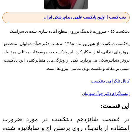
دنت کست | اولین پادکست علمی دندانپزشکی ایران
دنتکست 16 – ضرورت باندینگ برروی سطح آماده سازی شده ی سرامیک
پادکست دنتکست از شهریور ماه ۱۳۹۸ به همت دکتر فوآد شهابیان، متخصص
پروتزهای دندانی، آغاز به کار کرد. این پادکست به موضوعات مختلف مرتبط با
پروتز دندانپزشکی می‌پردازد. یکی از ویژگی‌های متمایزکننده این پادکست،
مبتنی بر مقاله و تکست بودن تمامی اپیزودها است.
کانال تلگرامی دنتکست
اینستاگرام دکتر فوآد شهابیان
این قسمت:
در قسمت شانزدهم دنتکست در مورد ضرورت
استفاده از باندینگ روی پرسلن اچ و سایلانیزه شده،