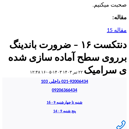
صحبت میکنیم.
مقاله:
مقاله 15
دنتکست ۱۶ – ضرورت باندینگ
برروی سطح آماده سازی شده
ی سرامیک
۲۲ تیر ۱۴۰۳
۱۴۰۳-۰۵-۱۶ ۱۲:۴۸
021-92006434 داخلی 103
09206366434
شنبه تا چهارشنبه 9 - 16
پنج شنبه 9 - 14