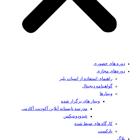
دوره های حضوری
دوره‌های مجازی
راهنمای استفاده از اسپات پلیر
گواهینامه دیجیتال
وبینار‌ها
وبینار های برگزار شده
مدرسه تابستانه آنلاین آکودنت آکادمی
عیدودونتیکس
کارگاه های ضبط شده
پادکست
بلاگ