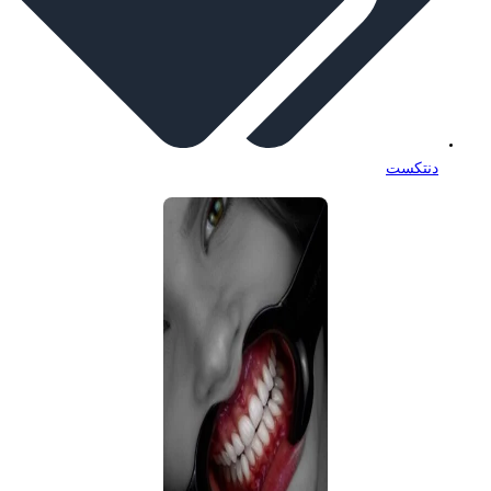
دنتکست