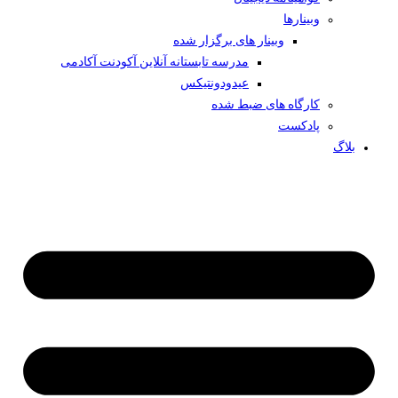
وبینار‌ها
وبینار های برگزار شده
مدرسه تابستانه آنلاین آکودنت آکادمی
عیدودونتیکس
کارگاه های ضبط شده
پادکست
بلاگ