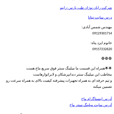
شرکت رایان نوژان طب پارس :راینو
درس سایت تیتانا
مهندس شمس آبادی:
09129301714
خانوم ایزد پناه:
09157232620
🛑🛑🛑
🌟🌟همراه این قسمت ما میلینگ سنتر فوق سریع ماخ هست
مخاطب این میلینگ سنتر دندانپزشکان و لابراتوارهاست
و تیم حرفه ای به همراه تجهیزات پیشرفته کیفیت بالای به همراه سرعت رو
تضمین میکنه
آدرس اینستاگرام ماخ
آدرس سایت میلینگ سنتر ماخ