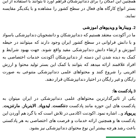
همچنین این امکان را برای دندانپزشکان فرآهم اورد تا بتوانند با استفاده از این
بستر انواع کارگاه های فعال در سطح کشور را مشاهده و با یکدیگر مقایسه
نمایند.
2. وبینارها و ویدیوهای اموزشی
ما در آکودنت معتقد هستیم که دندانپزشکان و دانشجویان دندانپزشکی باسواد
و با دانش فراوانی در سطح کشور ایران وجود دارند که میتوانند در حیطه
آموزش و ارتقاء دانش دندانپزشکی مفید واقع شوند. جهت بهبود شرایط و
کمک به دیده شدن این دسته از دندانپزشکان آکودنت خدمات اختصاصی به
افراد علاقمند ارائه میدهد که بتوانند با کمک این بستر تولید محتوا و ارزش
افرینی را شروع کنند و محتواهای علمی دندانپزشکی متنوعی به صورت
رایگان و غیر رایگان در اختیار دندانپزشکان قرار دهند.
3.پادکست ها:
یکی از تاثیرگذارترین محتواهای علمی دندانپزشکی در ایران میتوان به
پادکست های این حوزه مانند پادکست
دنتکست
,
لیدوپاد
,
الاینرباز
,
مارتنزیت
,
پریوپاد
و… اشاره نمود. اکودنت اکادمی در تلاش است که با گرد هم آوردن این
پادکست ها و همچنین ارائه خدمات و فرصت های اختصاصی به هر پادکستی
باعث رشد هرچه بیشتر این نوع محتوای دندانپزشکی نیز بشود.