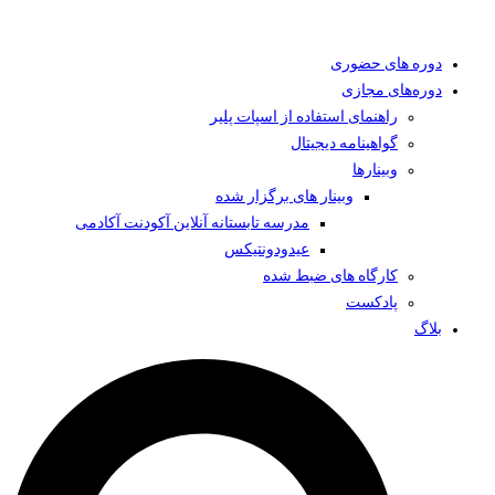
دوره های حضوری
دوره‌های مجازی
راهنمای استفاده از اسپات پلیر
گواهینامه دیجیتال
وبینار‌ها
وبینار های برگزار شده
مدرسه تابستانه آنلاین آکودنت آکادمی
عیدودونتیکس
کارگاه های ضبط شده
پادکست
بلاگ