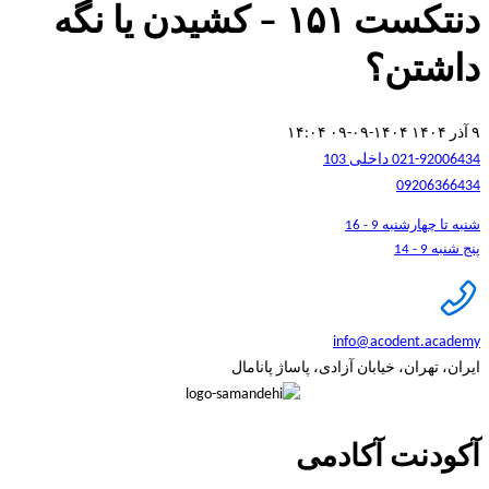
دنتکست ۱۵۱ – کشیدن یا نگه
داشتن؟
۹ آذر ۱۴۰۴
۱۴۰۴-۰۹-۰۹ ۱۴:۰۴
021-92006434 داخلی 103
09206366434
شنبه تا چهارشنبه 9 - 16
پنج شنبه 9 - 14
info@acodent.academy
ایران، تهران، خیابان آزادی، پاساژ پانامال
آکودنت آکادمی