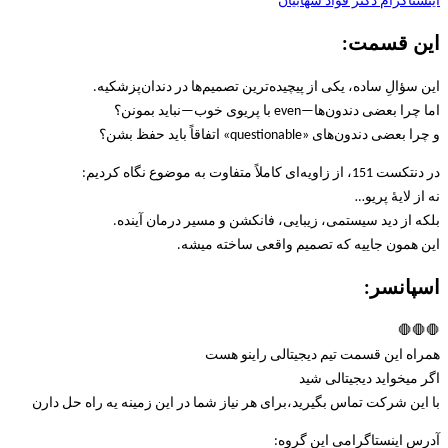
اینستاگرام دکتر فوآد شهابیان
این قسمت:
این سؤالِ ساده، یکی از پیچیده‌ترین تصمیم‌ها در دندان‌پزشکیه.
اما چرا بعضی دندون‌ها—even با پریوی خوب—نباید بمونن؟
و چرا بعضی دندون‌های «questionable» اتفاقاً باید حفظ بشن؟
در دنتکست 151، از زاویه‌ای کاملاً متفاوت به موضوع نگاه کردیم:
نه از لایهٔ پریو…
بلکه از دید سیستمی، زیبایی، فانکشن و مسیر درمان آینده.
این همون جاییه که تصمیم واقعی ساخته میشه.
اسپانسر:
🛑🛑🛑
همراه این قسمت تیم دیجیتالی راینو هست
اگر میخواید دیجیتالی شید
با این شرکت تماس بگیرید،برای هر نیاز شما در این زمینه یه راه حل دارن
آدرس اینستاگرامی این گروه: