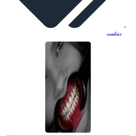
دنتکست