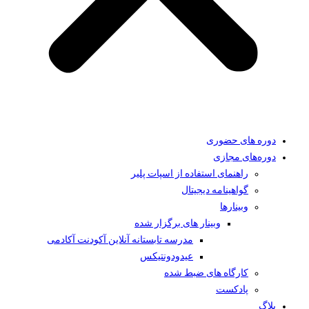
دوره های حضوری
دوره‌های مجازی
راهنمای استفاده از اسپات پلیر
گواهینامه دیجیتال
وبینار‌ها
وبینار های برگزار شده
مدرسه تابستانه آنلاین آکودنت آکادمی
عیدودونتیکس
کارگاه های ضبط شده
پادکست
بلاگ