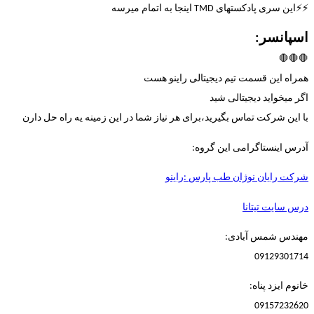
⚡️⚡️این سری پادکستهای TMD اینجا به اتمام میرسه
اسپانسر:
🛑🛑🛑
همراه این قسمت تیم دیجیتالی راینو هست
اگر میخواید دیجیتالی شید
با این شرکت تماس بگیرید،برای هر نیاز شما در این زمینه یه راه حل دارن
آدرس اینستاگرامی این گروه:
شرکت رایان نوژان طب پارس :راینو
درس سایت تیتانا
مهندس شمس آبادی:
09129301714
خانوم ایزد پناه:
09157232620