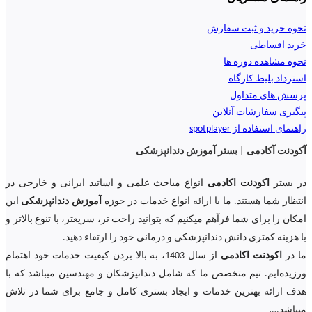
نحوه خرید و ثبت سفارش
خرید اقساطی
نحوه مشاهده دوره ها
استرداد بلیط کارگاه
پرسش های متداول
پیگیری سفارشات آنلاین
راهنمای استفاده از spotplayer
آکودنت آکادمی | بستر آموزش دندانپزشکی
در بستر
اکودنت اکادمی
انواع مباحث علمی و اساتید ایرانی و خارجی در
انتظار شما هستند. ما با ارائه انواع خدمات در حوزه
آموزش دندانپزشکی
این
امکان را برای شما فرآهم میکنیم که بتوانید راحت تر، سریعتر، با تنوع بالاتر و
با هزینه کمتری دانش دندانپزشکی و درمانی خود را ارتقاء دهید.
ما در
اکودنت اکادمی
از سال 1403، به بالا بردن کیفیت خدمات خود اهتمام
ورزیده‌‌ایم. تیم متخصص ما که شامل دندانپزشکان و مهندسین میباشد که با
هدف ارائه بهترین خدمات و ایجاد بستری کامل و جامع برای شما در تلاش
میباشد.
…