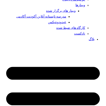
وبینار‌ها
وبینار های برگزار شده
مدرسه تابستانه آنلاین آکودنت آکادمی
عیدودونتیکس
کارگاه های ضبط شده
پادکست
بلاگ