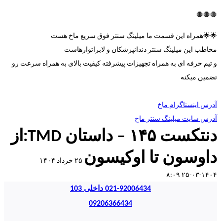
🛑🛑🛑
🌟🌟همراه این قسمت ما میلینگ سنتر فوق سریع ماخ هست
مخاطب این میلینگ سنتر دندانپزشکان و لابراتوارهاست
و تیم حرفه ای به همراه تجهیزات پیشرفته کیفیت بالای به همراه سرعت رو
تضمین میکنه
آدرس اینستاگرام ماخ
آدرس سایت میلینگ سنتر ماخ
دنتکست ۱۴۵ – داستان TMD:از
داوسون تا اوکیسون
۲۵ خرداد ۱۴۰۴
۱۴۰۴-۰۳-۲۵ ۸:۰۹
021-92006434 داخلی 103
09206366434