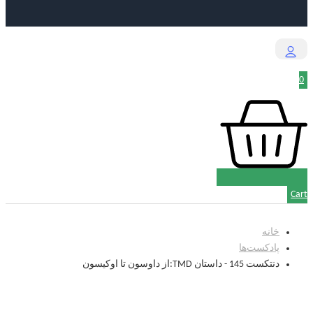
0
Cart
خانه
پادکست‌‌ها
دنتکست 145 - داستان TMD:از داوسون تا اوکیسون