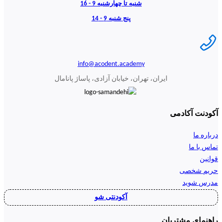
شنبه تا چهارشنبه 9 - 16
پنج شنبه 9 - 14
info@acodent.academy
ایران، تهران، خیابان آزادی، پاساژ پانامال
آکودنت آکادمی
درباره ما
تماس با ما
قوانین
حریم شخصی
مدرس شوید
آکودنتی شو
راهنمای مشتریان