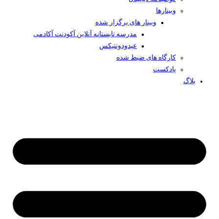
وبینار‌ها
وبینار های برگزار شده
مدرسه تابستانه آنلاین آکودنت آکادمی
عیدودونتیکس
کارگاه های ضبط شده
پادکست
بلاگ