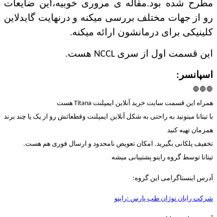
مطرح شده بود.مقاله ی مروری خوبیه،این ضایعات
رو از جهات مختلف بررسی میکنه و درنهایت گایدلاین
کلینیکی برای درمانشون ارائه میکنه.
این قسمت اول از سری NCCL هست.​
اسپانسر:
🛑🛑🛑
همراه این قسمت سایت خرید آنلاین ایمپلنت Titana هست
با تیتانا میتونید به راحتی به شکل آنلاین ایمپلنت و‌قطعاتش رو از یک یا چند برند
همزمان تهیه کنید
تخفیف پلکانی بگیرید. امکان تعویض نامحدود و ارسال فوری هم هست.
تیتانا توسط گروه راینو پشتیبانی میشه
آدرس اینستاگرامی این گروه:
شرکت رایان نوژان طب پارس :راینو