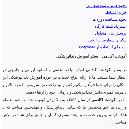
نحوه خرید و ثبت سفارش
خرید اقساطی
نحوه مشاهده دوره ها
استرداد بلیط کارگاه
پرسش های متداول
پیگیری سفارشات آنلاین
راهنمای استفاده از spotplayer
آکودنت آکادمی | بستر آموزش دندانپزشکی
در بستر
اکودنت اکادمی
انواع مباحث علمی و اساتید ایرانی و خارجی در
انتظار شما هستند. ما با ارائه انواع خدمات در حوزه
آموزش دندانپزشکی
این
امکان را برای شما فرآهم میکنیم که بتوانید راحت تر، سریعتر، با تنوع بالاتر و
با هزینه کمتری دانش دندانپزشکی و درمانی خود را ارتقاء دهید.
ما در
اکودنت اکادمی
از سال 1403، به بالا بردن کیفیت خدمات خود اهتمام
ورزیده‌‌ایم. تیم متخصص ما که شامل دندانپزشکان و مهندسین میباشد که با
هدف ارائه بهترین خدمات و ایجاد بستری کامل و جامع برای شما در تلاش
میباشد.
…