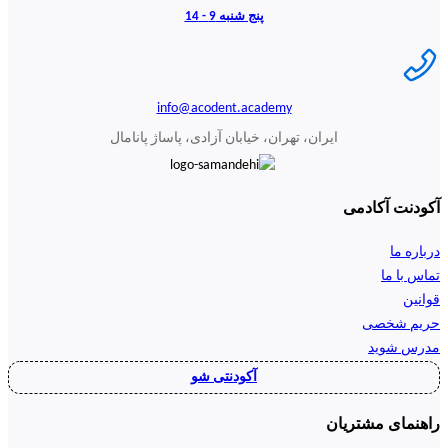
پنج شنبه 9 - 14
info@acodent.academy
ایران، تهران، خیابان آزادی، پاساژ پانامال
آکودنت آکادمی
درباره ما
تماس با ما
قوانین
حریم شخصی
مدرس شوید
آکودنتی شو
راهنمای مشتریان