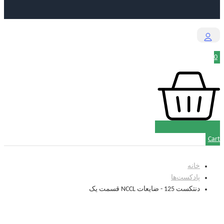
0
Cart
خانه
پادکست‌‌ها
دنتکست 125 - ضایعات NCCL قسمت یک