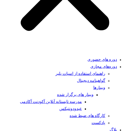
دوره های حضوری
دوره‌های مجازی
راهنمای استفاده از اسپات پلیر
گواهینامه دیجیتال
وبینار‌ها
وبینار های برگزار شده
مدرسه تابستانه آنلاین آکودنت آکادمی
عیدودونتیکس
کارگاه های ضبط شده
پادکست
بلاگ