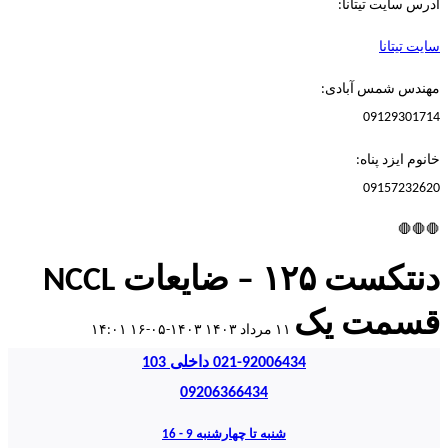
آدرس سایت تیتانا:
سایت تیتانا
مهندس شمس آبادی:
09129301714
خانوم ایزد پناه:
09157232620
🛑🛑🛑
دنتکست ۱۲۵ – ضایعات NCCL
قسمت یک
۱۱ مرداد ۱۴۰۳
۱۴۰۳-۰۵-۱۶ ۱۴:۰۱
021-92006434 داخلی 103
09206366434
شنبه تا چهارشنبه 9 - 16