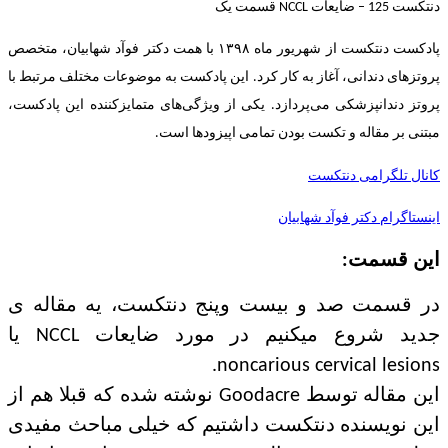
دنتکست 125 – ضایعات NCCL قسمت یک
پادکست دنتکست از شهریور ماه ۱۳۹۸ با همت دکتر فوآد شهابیان، متخصص
پروتزهای دندانی، آغاز به کار کرد. این پادکست به موضوعات مختلف مرتبط با
پروتز دندانپزشکی می‌پردازد. یکی از ویژگی‌های متمایزکننده این پادکست،
مبتنی بر مقاله و تکست بودن تمامی اپیزودها است.
کانال تلگرامی دنتکست
اینستاگرام دکتر فوآد شهابیان
این قسمت:
در قسمت صد و بیست و‌پنج دنتکست، یه مقاله ی
جدید شروع میکنیم در مورد ضایعات NCCL یا
noncarious cervical lesions.
این مقاله توسط Goodacre نوشته شده که قبلا هم از
این نویسنده دنتکست داشتیم که خیلی مباحث مفیدی