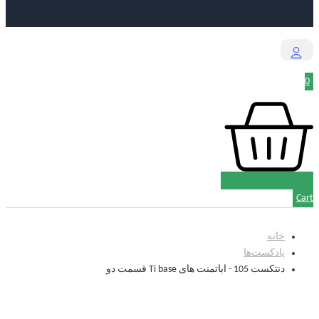
0
Cart
خانه
پادکست‌‌ها
دنتکست 105 - اباتمنت های Ti base قسمت دو