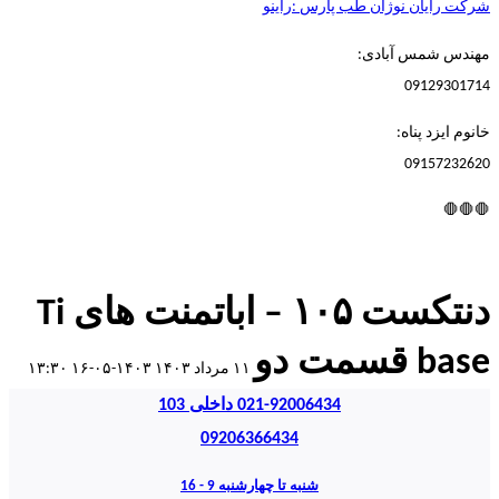
شرکت رایان نوژان طب پارس :راینو
مهندس شمس آبادی:
09129301714
خانوم ایزد پناه:
09157232620
🛑🛑🛑
دنتکست ۱۰۵ – اباتمنت های Ti
base قسمت دو
۱۱ مرداد ۱۴۰۳
۱۴۰۳-۰۵-۱۶ ۱۳:۳۰
021-92006434 داخلی 103
09206366434
شنبه تا چهارشنبه 9 - 16