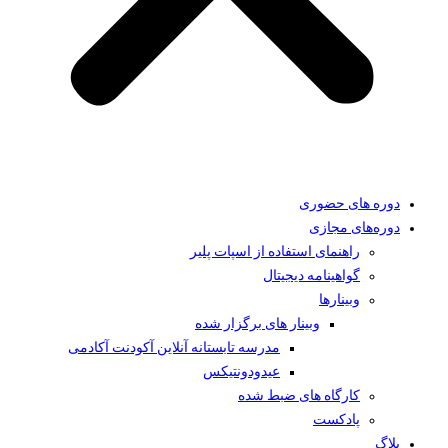
دوره های حضوری
دوره‌های مجازی
راهنمای استفاده از اسپات پلیر
گواهینامه دیجیتال
وبینار‌ها
وبینار های برگزار شده
مدرسه تابستانه آنلاین آکودنت آکادمی
عیدودونتیکس
کارگاه های ضبط شده
پادکست
بلاگ