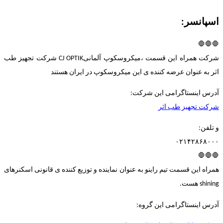
اسپانسر:
🛑🛑🛑
شرکت همراه این قسمت ،میکروسکوپ آلمانیCJ OPTIK شرکت تجهیز طب
اثر به عنوان عرضه کننده ی این میکروسکوپ در ایران هستند
آدرس اینستاگرامی این شرکت:
شرکت تجهیز طب اثر
و تلفن:
۰۲۱۴۲۸۶۸۰۰۰
🛑🛑🛑
همراه این قسمت تیم راینو به عنوان نماینده و توزیع کننده ی قانونی اسکنرهای
shining هست.
آدرس اینستاگرامی این گروه: