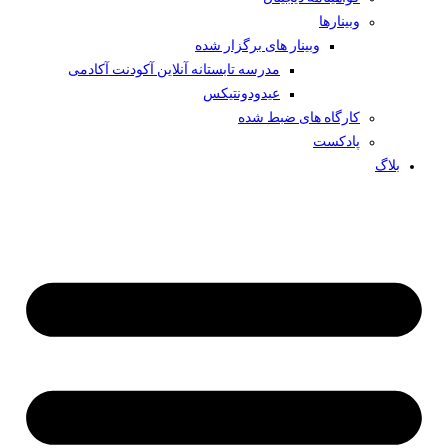
وبینار‌ها
وبینار های برگزار شده
مدرسه تابستانه آنلاین آکودنت آکادمی
عیدودونتیکس
کارگاه های ضبط شده
پادکست
بلاگ