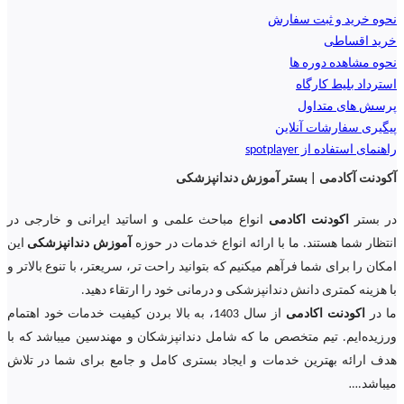
نحوه خرید و ثبت سفارش
خرید اقساطی
نحوه مشاهده دوره ها
استرداد بلیط کارگاه
پرسش های متداول
پیگیری سفارشات آنلاین
راهنمای استفاده از spotplayer
آکودنت آکادمی | بستر آموزش دندانپزشکی
در بستر
اکودنت اکادمی
انواع مباحث علمی و اساتید ایرانی و خارجی در
انتظار شما هستند. ما با ارائه انواع خدمات در حوزه
آموزش دندانپزشکی
این
امکان را برای شما فرآهم میکنیم که بتوانید راحت تر، سریعتر، با تنوع بالاتر و
با هزینه کمتری دانش دندانپزشکی و درمانی خود را ارتقاء دهید.
ما در
اکودنت اکادمی
از سال 1403، به بالا بردن کیفیت خدمات خود اهتمام
ورزیده‌‌ایم. تیم متخصص ما که شامل دندانپزشکان و مهندسین میباشد که با
هدف ارائه بهترین خدمات و ایجاد بستری کامل و جامع برای شما در تلاش
میباشد.
…