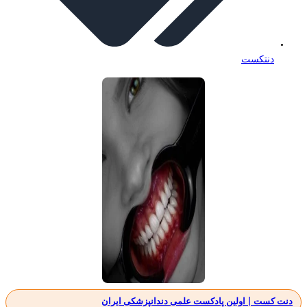
دنتکست
دنت کست | اولین پادکست علمی دندانپزشکی ایران