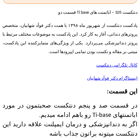
دنتکست 105 – اباتمنت های Ti base قسمت دو
پادکست دنتکست از شهریور ماه ۱۳۹۸ با همت دکتر فوآد شهابیان، متخصص
پروتزهای دندانی، آغاز به کار کرد. این پادکست به موضوعات مختلف مرتبط با
پروتز دندانپزشکی می‌پردازد. یکی از ویژگی‌های متمایزکننده این پادکست،
مبتنی بر مقاله و تکست بودن تمامی اپیزودها است.
کانال تلگرامی دنتکست
اینستاگرام دکتر فوآد شهابیان
این قسمت:
در قسمت صد و پنجم دنتکست صحبتمون در مورد
اباتمنتهای Ti-base رو باهم ادامه میدیم.
اگر به دندانپزشکی و درمان ایمپلنت علاقه دارید این
دنتکست میتونه براتون جذاب باشه