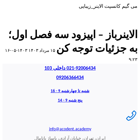
می گیم کانسپت الاینر_زیبایی​
الاینرباز – اپیزود سه فصل اول؛
به جزئیات توجه کن
۱۵ مرداد ۱۴۰۳
۱۴۰۳-۰۵-۱۶
۹:۲۳
021-92006434 داخلی 103
09206366434
شنبه تا چهارشنبه 9 - 16
پنج شنبه 9 - 14
info@acodent.academy
ایران، تهران، خیابان آزادی، پاساژ پانامال