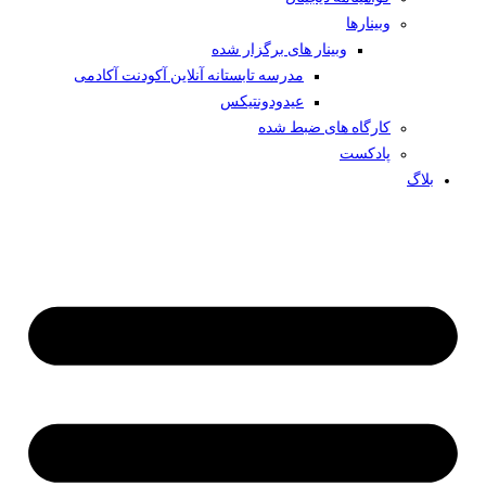
وبینار‌ها
وبینار های برگزار شده
مدرسه تابستانه آنلاین آکودنت آکادمی
عیدودونتیکس
کارگاه های ضبط شده
پادکست
بلاگ