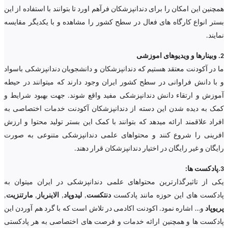
همچنین این امکان را برای دندانپزشکان فرآهم اورد تا بتوانند با استفاده از این
بستر انواع کارگاه های فعال در سطح کشور را مشاهده و با یکدیگر مقایسه
نمایند.
2. وبینارها و ویدیوهای اموزشی
ما در آکودنت معتقد هستیم که دندانپزشکان و دانشجویان دندانپزشکی باسواد
و با دانش فراوانی در سطح کشور ایران وجود دارند که میتوانند در حیطه
آموزش و ارتقاء دانش دندانپزشکی مفید واقع شوند. جهت بهبود شرایط و
کمک به دیده شدن این دسته از دندانپزشکان آکودنت خدمات اختصاصی به
افراد علاقمند ارائه میدهد که بتوانند با کمک این بستر تولید محتوا و ارزش
افرینی را شروع کنند و محتواهای علمی دندانپزشکی متنوعی به صورت
رایگان و غیر رایگان در اختیار دندانپزشکان قرار دهند.
3.پادکست ها:
یکی از تاثیرگذارترین محتواهای علمی دندانپزشکی در ایران میتوان به
پادکست های این حوزه مانند پادکست
دنتکست
,
لیدوپاد
,
الاینرباز
,
مارتنزیت
,
پریوپاد
و… اشاره نمود. اکودنت اکادمی در تلاش است که با گرد هم آوردن این
پادکست ها و همچنین ارائه خدمات و فرصت های اختصاصی به هر پادکستی