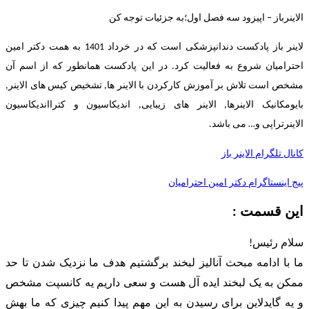
الاینرباز – اپیزود سه فصل اول؛به جزئیات توجه کن
لاینر باز پادکست دندانپزشکی است که در خرداد 1401 به همت دکتر امین
احترامیان شروع به فعالیت کرد. در این پادکست همانطور که از اسم آن
مشخص است تلاش بر آموزش کارکردن با الاینر ها, تشخیص کیس های الاینر,
بایومکانیک الاینرها, الاینر های زیبایی, اندیکاسیون و کترااندیکاسیون
الاینرتراپی و… می باشد.
کانال تلگرام الاینر باز
پیج اینستاگرام دکتر امین احترامیان
این قسمت :
سلام رئیس!
ما با ادامه مبحث آنالیز لبخند برگشتیم هدف ما نزدیک شدن تا حد
ممکن به یک لبخند ایده آل هست و سعی داریم یه کانسپت مشخص
و یه گایدلاین برای رسیدن به این مهم پیدا کنیم چیزی که ما بهش