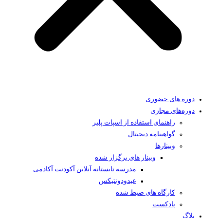
دوره های حضوری
دوره‌های مجازی
راهنمای استفاده از اسپات پلیر
گواهینامه دیجیتال
وبینار‌ها
وبینار های برگزار شده
مدرسه تابستانه آنلاین آکودنت آکادمی
عیدودونتیکس
کارگاه های ضبط شده
پادکست
بلاگ