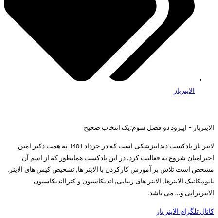
الاینرباز
الاینرباز – اپیزود دو فصل سوم؛یک انتخاب صحیح
لاینر باز پادکست دندانپزشکی است که در خرداد 1401 به همت دکتر امین
احترامیان شروع به فعالیت کرد. در این پادکست همانطور که از اسم آن
مشخص است تلاش بر آموزش کارکردن با الاینر ها, تشخیص کیس های الاینر,
بایومکانیک الاینرها, الاینر های زیبایی, اندیکاسیون و کترااندیکاسیون
الاینرتراپی و… می باشد.
کانال تلگرام الاینر باز