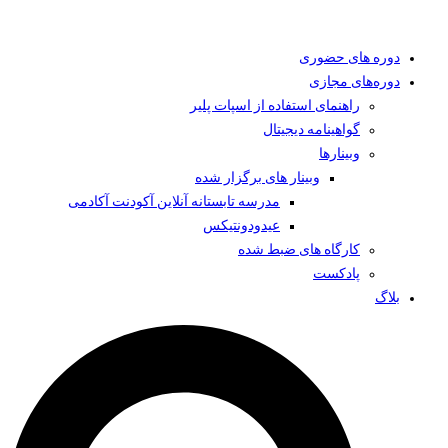
دوره های حضوری
دوره‌های مجازی
راهنمای استفاده از اسپات پلیر
گواهینامه دیجیتال
وبینار‌ها
وبینار های برگزار شده
مدرسه تابستانه آنلاین آکودنت آکادمی
عیدودونتیکس
کارگاه های ضبط شده
پادکست
بلاگ