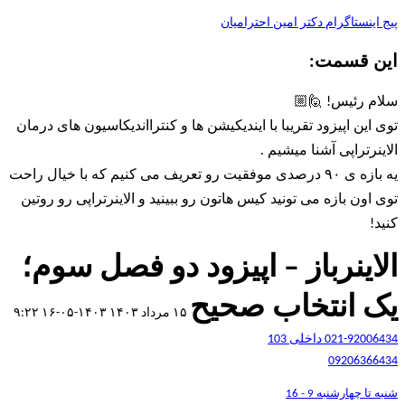
پیج اینستاگرام دکتر امین احترامیان
این قسمت:
سلام رئیس! 🙋🏼
توی این اپیزود تقریبا با ایندیکیشن ها و کنترااندیکاسیون های درمان
الاینرتراپی آشنا میشیم .
یه بازه ی ۹۰ درصدی موفقیت رو تعریف می کنیم که با خیال راحت
توی اون بازه می تونید کیس هاتون رو ببینید و الاینرتراپی رو روتین
کنید!​
الاینرباز – اپیزود دو فصل سوم؛
یک انتخاب صحیح
۱۵ مرداد ۱۴۰۳
۱۴۰۳-۰۵-۱۶ ۹:۲۲
021-92006434 داخلی 103
09206366434
شنبه تا چهارشنبه 9 - 16