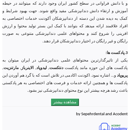
و با دانش فراوانی در سطح کشور ایران وجود دارند که میتوانند در حیطه
آموزش و ارتقاء دانش دندانپزشکی مفید واقع شوند. جهت بهبود شرایط و
کمک به دیده شدن این دسته از دندانپزشکان آکودنت خدمات اختصاصی به
افراد علاقمند ارائه میدهد که بتوانند با کمک این بستر تولید محتوا و ارزش
افرینی را شروع کنند و محتواهای علمی دندانپزشکی متنوعی به صورت
رایگان و غیر رایگان در اختیار دندانپزشکان قرار دهند.
3.پادکست ها:
یکی از تاثیرگذارترین محتواهای علمی دندانپزشکی در ایران میتوان به
پادکست های این حوزه مانند پادکست
دنتکست
,
لیدوپاد
,
الاینرباز
,
مارتنزیت
,
پریوپاد
و… اشاره نمود. اکودنت اکادمی در تلاش است که با گرد هم آوردن این
پادکست ها و همچنین ارائه خدمات و فرصت های اختصاصی به هر پادکستی
باعث رشد هرچه بیشتر این نوع محتوای دندانپزشکی نیز بشود.
مشاهده بیشتر
by Sepehrdental and Acodent