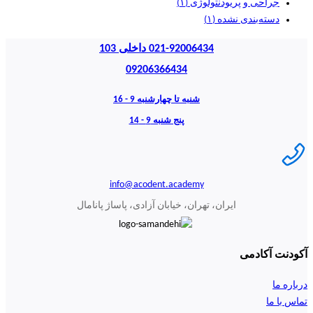
جراحی و پریودنتولوژی
(۱)
دسته‌بندی نشده
(۱)
021-92006434 داخلی 103
09206366434
شنبه تا چهارشنبه 9 - 16
پنج شنبه 9 - 14
info@acodent.academy
ایران، تهران، خیابان آزادی، پاساژ پانامال
آکودنت آکادمی
درباره ما
تماس با ما