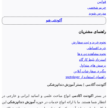
قوانین
حریم شخصی
مدرس شوید
آکودنتی شو
راهنمای مشتریان
نحوه خرید و ثبت سفارش
خرید اقساطی
نحوه مشاهده دوره ها
استرداد بلیط کارگاه
پرسش های متداول
پیگیری سفارشات آنلاین
راهنمای استفاده از spotplayer
آکودنت آکادمی | بستر آموزش دندانپزشکی
در بستر
اکودنت اکادمی
انواع مباحث علمی و اساتید ایرانی و خارجی در
انتظار شما هستند. ما با ارائه انواع خدمات در حوزه
آموزش دندانپزشکی
این