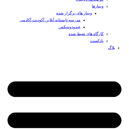
وبینار‌ها
وبینار های برگزار شده
مدرسه تابستانه آنلاین آکودنت آکادمی
عیدودونتیکس
کارگاه های ضبط شده
پادکست
بلاگ