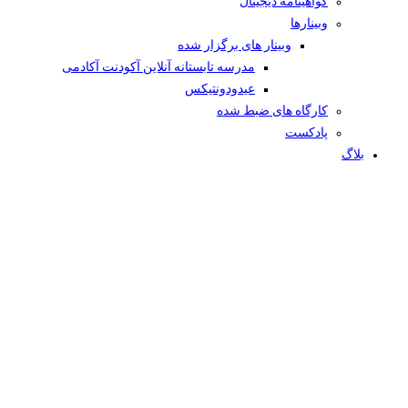
گواهینامه دیجیتال
وبینار‌ها
وبینار های برگزار شده
مدرسه تابستانه آنلاین آکودنت آکادمی
عیدودونتیکس
کارگاه های ضبط شده
پادکست
بلاگ