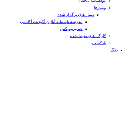
گواهینامه دیجیتال
وبینار‌ها
وبینار های برگزار شده
مدرسه تابستانه آنلاین آکودنت آکادمی
عیدودونتیکس
کارگاه های ضبط شده
پادکست
بلاگ