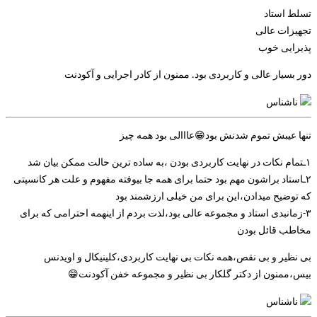
تسلط استاد
تجهیزات عالی
پذیرایی خوب
دور بسیار عالی و کاربردی بود. ممنون از کادر اجرایی و آکودنت
ناشناس
تنها عیبش تموم شدنش بود😁عااالی بود همه چیز
۱ـتمام نکات در نهایت کاربردی بودن ،به ساده ترین حالت ممکن بیان شد
۲ـاستاد براشون مهم بود حتما برای همه جا بیوفته مفهوم و علت هر کانسپتی
که توضیح میدادن،این برای من خیلی ارزشمند بود
۳-زمانبدی استاد و مجموعه عالی بود،لذت بردم از اینهمه احترامی که برای
مخاطب قائل بودن
بی نظیر و بی نقص،همه نکات بی نهایت کاربردی،کلینیکال و اویدنس
بیس،ممنون از دکتر گلکار بی نظیر و مجموعه خفن آکودنت😁
ناشناس