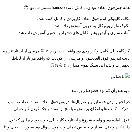
همه چیز فوق العاده بود ولی کاش تایم hands on بیشتر می بود 🥹
نکات کلینیکی اندو فوق العاده کاربردی و کامل گفته شد .
تکنیک وارم ورتیکال به خوبی آموزش داده شد .
آماده سازی و آبچوریشن کانال های دشوار به خوبی آموزش داده شد
کارگاه خیلی کامل و کاربردی بود واقعا لذت بردم ☺️🌸 مرسی از استاد عزیزم
بابت تدریس فوق العادشون و مرسی از آکودنت که واقعا هر بار از لحاظ
تجهیزات و پذیرایی سنگ تموم میذارن ☺️🌸👌🏻
ناشناس
تایم هندزآن کم بود خصوصا روز دوم
در اختیار بودن همه ابزار و متریال‌ها-تدریس فوق العاده استاد-تعداد مناسب
شرکت کننده ها و امکان پرسش و پاسخ از استاد و چک کردن کار عملی
فوق العاده بود و واسه شروع و استارت کار خیلی خوب بود چیزایی که توی
دانشکده و حتی بعد از چند بخش عملی واسمون سوال بود بصورت پایه‌ای و تا