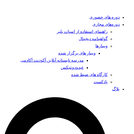
دوره های حضوری
دوره‌های مجازی
راهنمای استفاده از اسپات پلیر
گواهینامه دیجیتال
وبینار‌ها
وبینار های برگزار شده
مدرسه تابستانه آنلاین آکودنت آکادمی
عیدودونتیکس
کارگاه های ضبط شده
پادکست
بلاگ