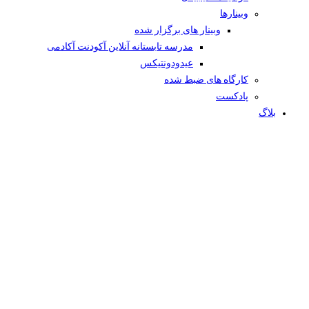
وبینار‌ها
وبینار های برگزار شده
مدرسه تابستانه آنلاین آکودنت آکادمی
عیدودونتیکس
کارگاه های ضبط شده
پادکست
بلاگ