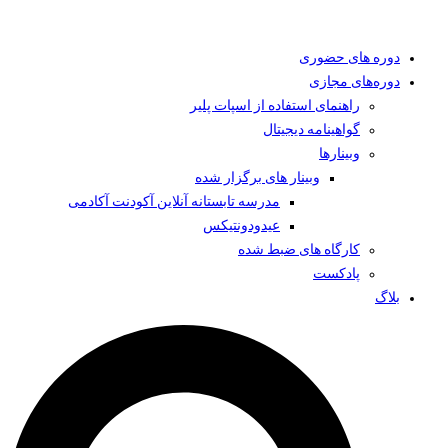
دوره های حضوری
دوره‌های مجازی
راهنمای استفاده از اسپات پلیر
گواهینامه دیجیتال
وبینار‌ها
وبینار های برگزار شده
مدرسه تابستانه آنلاین آکودنت آکادمی
عیدودونتیکس
کارگاه های ضبط شده
پادکست
بلاگ