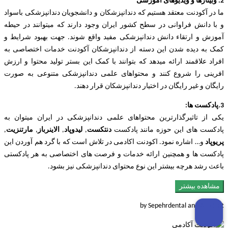
2. وبینارها و ویدیوهای اموزشی
ما در آکودنت معتقد هستیم که دندانپزشکان و دانشجویان دندانپزشکی باسواد
و با دانش فراوانی در سطح کشور ایران وجود دارند که میتوانند در حیطه
آموزش و ارتقاء دانش دندانپزشکی مفید واقع شوند. جهت بهبود شرایط و
کمک به دیده شدن این دسته از دندانپزشکان آکودنت خدمات اختصاصی به
افراد علاقمند ارائه میدهد که بتوانند با کمک این بستر تولید محتوا و ارزش
افرینی را شروع کنند و محتواهای علمی دندانپزشکی متنوعی به صورت
رایگان و غیر رایگان در اختیار دندانپزشکان قرار دهند.
3.پادکست ها:
یکی از تاثیرگذارترین محتواهای علمی دندانپزشکی در ایران میتوان به
پادکست های این حوزه مانند پادکست
دنتکست
,
لیدوپاد
,
الاینرباز
,
مارتنزیت
,
پریوپاد
و… اشاره نمود. اکودنت اکادمی در تلاش است که با گرد هم آوردن این
پادکست ها و همچنین ارائه خدمات و فرصت های اختصاصی به هر پادکستی
باعث رشد هرچه بیشتر این نوع محتوای دندانپزشکی نیز بشود.
مشاهده بیشتر
by Sepehrdental and Acodent