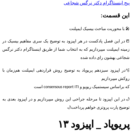
پیج اینستاگرام دکتر نرگس شجاعی
این قسمت:
🎤 با محوریت مباحث بیسیک ایمپلنت
📒در این فصل پادکست در هر اپیزود به توضیح یک سری مفاهیم بیسیک در
زمینه ایمپلنت میپردازیم که به انتخاب شما از طریق اینستاگرام دکتر نرگس
شجاعی بهشون رای داده شده
🫧در اپیزود سیزدهم پریوپاد به توضیح روش قراردهی ایمپلنت هم‌زمان با
روکش میپردازیم
که براساس سیستمیک ریویو و consensous report ITI است
🌙در این اپیزود تا مرحله جراحی این روش میپردازیم و در اپیزود بعدی به
توضیح پارت پروتزی خواهم پرداخت🌙
پریوپاد _ اپیزود ۱۳