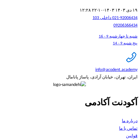
۱۹ دی ۱۴۰۳
۱۴۰۳-۱۰-۲۲ ۱۲:۲۸
021-92006434 داخلی 103
09206366434
شنبه تا چهارشنبه 9 - 16
پنج شنبه 9 - 14
info@acodent.academy
ایران، تهران، خیابان آزادی، پاساژ پانامال
آکودنت آکادمی
درباره ما
تماس با ما
قوانین