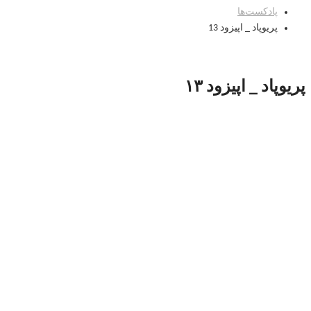
پادکست‌‌ها
پریوپاد _ اپیزود 13
پریوپاد _ اپیزود ۱۳