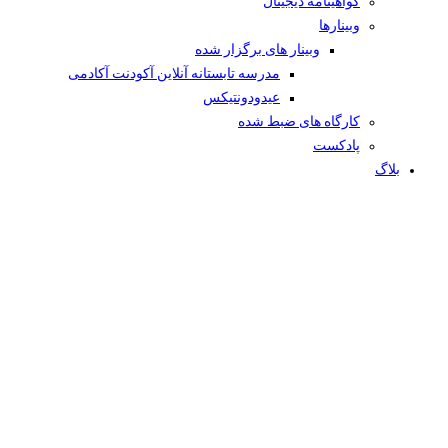
گواهینامه دیجیتال
وبینار‌ها
وبینار های برگزار شده
مدرسه تابستانه آنلاین آکودنت آکادمی
عیدودونتیکس
کارگاه های ضبط شده
پادکست
بلاگ