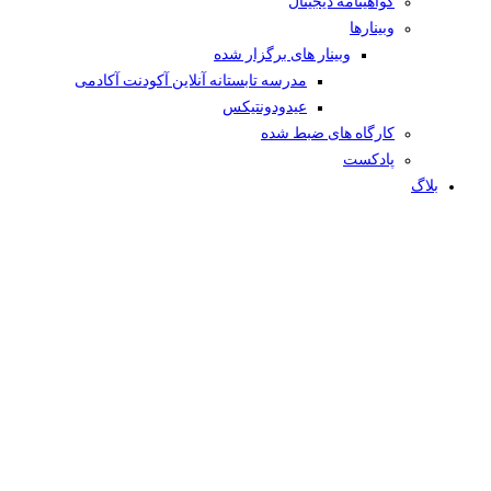
گواهینامه دیجیتال
وبینار‌ها
وبینار های برگزار شده
مدرسه تابستانه آنلاین آکودنت آکادمی
عیدودونتیکس
کارگاه های ضبط شده
پادکست
بلاگ