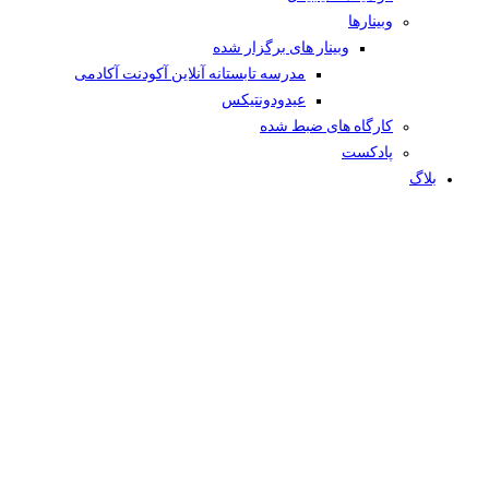
وبینار‌ها
وبینار های برگزار شده
مدرسه تابستانه آنلاین آکودنت آکادمی
عیدودونتیکس
کارگاه های ضبط شده
پادکست
بلاگ