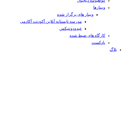
گواهینامه دیجیتال
وبینار‌ها
وبینار های برگزار شده
مدرسه تابستانه آنلاین آکودنت آکادمی
عیدودونتیکس
کارگاه های ضبط شده
پادکست
بلاگ