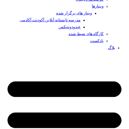
وبینار‌ها
وبینار های برگزار شده
مدرسه تابستانه آنلاین آکودنت آکادمی
عیدودونتیکس
کارگاه های ضبط شده
پادکست
بلاگ