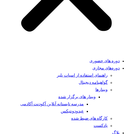
دوره های حضوری
دوره‌های مجازی
راهنمای استفاده از اسپات پلیر
گواهینامه دیجیتال
وبینار‌ها
وبینار های برگزار شده
مدرسه تابستانه آنلاین آکودنت آکادمی
عیدودونتیکس
کارگاه های ضبط شده
پادکست
بلاگ