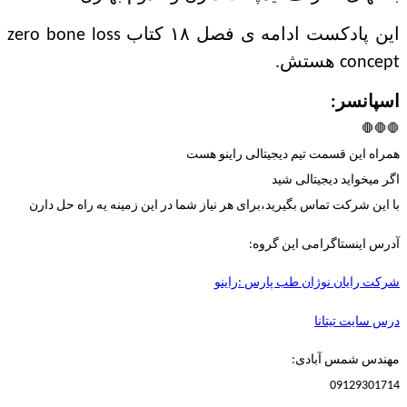
این پادکست ادامه ی فصل ۱۸ کتاب zero bone loss
concept هستش.
اسپانسر:
🛑🛑🛑
همراه این قسمت تیم دیجیتالی راینو هست
اگر میخواید دیجیتالی شید
با این شرکت تماس بگیرید،برای هر نیاز شما در این زمینه یه راه حل دارن
آدرس اینستاگرامی این گروه:
شرکت رایان نوژان طب پارس :راینو
درس سایت تیتانا
مهندس شمس آبادی:
09129301714