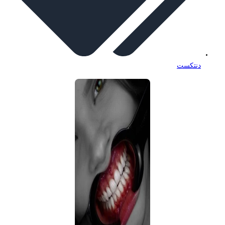
دنتکست