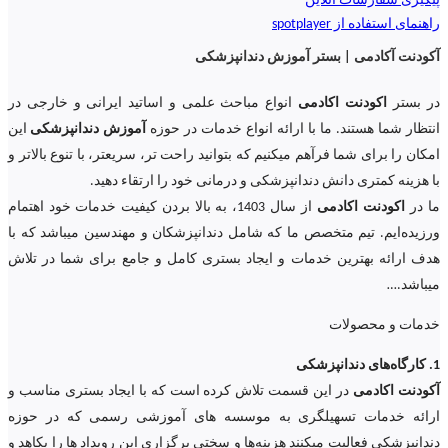
پیگیری سفارشات آنلاین
راهنمای استفاده از spotplayer
آکودنت آکادمی | بستر آموزش دندانپزشکی
در بستر
اکودنت اکادمی
انواع مباحث علمی و اساتید ایرانی و خارجی در
انتظار شما هستند. ما با ارائه انواع خدمات در حوزه
آموزش دندانپزشکی
این
امکان را برای شما فرآهم میکنیم که بتوانید راحت تر، سریعتر، با تنوع بالاتر و
با هزینه کمتری دانش دندانپزشکی و درمانی خود را ارتقاء دهید.
ما در
اکودنت اکادمی
از سال 1403، به بالا بردن کیفیت خدمات خود اهتمام
ورزیده‌‌ایم. تیم متخصص ما که شامل دندانپزشکان و مهندسین میباشد که با
هدف ارائه بهترین خدمات و ایجاد بستری کامل و جامع برای شما در تلاش
میباشد.
…
خدمات و محصولات
1. کارگاه‌های دندانپزشکی
آکودنت اکادمی
در این قسمت تلاش کرده است که با ایجاد بستری مناسب و
ارائه خدمات تسهیلگری به موسسه های آموزشی رسمی که در حوزه
دندانپزشکی فعالیت میکنند هزینه‌ها و سختی برگزاری این رویداد ها را بکاهد و