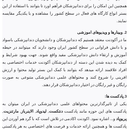
همچنین این امکان را برای دندانپزشکان فرآهم اورد تا بتوانند با استفاده از این
بستر انواع کارگاه های فعال در سطح کشور را مشاهده و با یکدیگر مقایسه
نمایند.
2. وبینارها و ویدیوهای اموزشی
ما در آکودنت معتقد هستیم که دندانپزشکان و دانشجویان دندانپزشکی باسواد
و با دانش فراوانی در سطح کشور ایران وجود دارند که میتوانند در حیطه
آموزش و ارتقاء دانش دندانپزشکی مفید واقع شوند. جهت بهبود شرایط و
کمک به دیده شدن این دسته از دندانپزشکان آکودنت خدمات اختصاصی به
افراد علاقمند ارائه میدهد که بتوانند با کمک این بستر تولید محتوا و ارزش
افرینی را شروع کنند و محتواهای علمی دندانپزشکی متنوعی به صورت
رایگان و غیر رایگان در اختیار دندانپزشکان قرار دهند.
3.پادکست ها:
یکی از تاثیرگذارترین محتواهای علمی دندانپزشکی در ایران میتوان به
پادکست های این حوزه مانند پادکست
دنتکست
,
لیدوپاد
,
الاینرباز
,
مارتنزیت
,
پریوپاد
و… اشاره نمود. اکودنت اکادمی در تلاش است که با گرد هم آوردن این
پادکست ها و همچنین ارائه خدمات و فرصت های اختصاصی به هر پادکستی