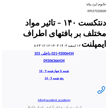
خانوم ایزد پناه:
09157232620
دنتکست ۱۴۰ – تاثیر مواد
مختلف بر بافتهای اطراف
ایمپلنت
۱۲ اسفند ۱۴۰۳
۱۴۰۳-۱۲-۱۲ ۸:۲۳
021-92006434 داخلی 103
09206366434
شنبه تا چهارشنبه 9 - 16
پنج شنبه 9 - 14
info@acodent.academy
ایران، تهران، خیابان آزادی، پاساژ پانامال