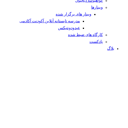
گواهینامه دیجیتال
وبینار‌ها
وبینار های برگزار شده
مدرسه تابستانه آنلاین آکودنت آکادمی
عیدودونتیکس
کارگاه های ضبط شده
پادکست
بلاگ